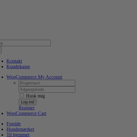
Skip
NSK WEBSHOP
PERSONLIG OG 5 STJERNEDE SERVICE
DIN HUND ER V
to
content
g
er:
Kontakt
Kundekasse
WooCommerce My Account
Username:
Password:
Husk mig
Register
WooCommerce Cart
Forside
Hundemærker
Til hjemmet