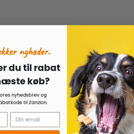
ækker nyheder.
r du til rabat
 næste køb?
 vores nyhedsbrev og
batkode til Zanzion.