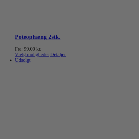
Poteophæng 2stk.
Fra:
99.00
kr.
Dette
Vælg muligheder
Detaljer
vare
Udsolgt
har
flere
varianter.
Mulighederne
kan
vælges
på
varesiden