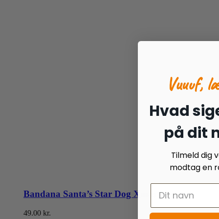
Vuuuf, l
Hvad sige
på dit
Tilmeld dig
modtag en ra
Bandana Santa’s Star Dog Xmas
49.00
kr.