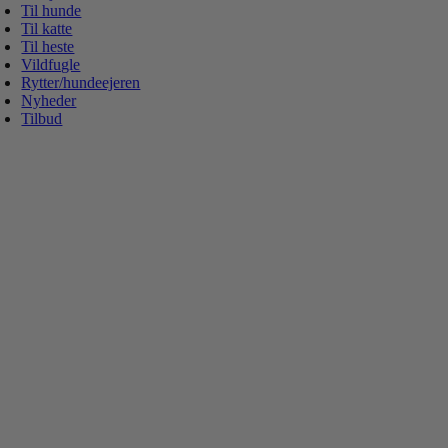
Til hunde
Til katte
Til heste
Vildfugle
Rytter/hundeejeren
Nyheder
Tilbud