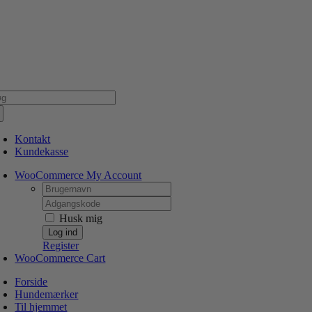
Skip
NSK WEBSHOP
PERSONLIG OG 5 STJERNEDE SERVICE
DIN HUND ER V
to
content
g
er:
Kontakt
Kundekasse
WooCommerce My Account
Username:
Password:
Husk mig
Register
WooCommerce Cart
Forside
Hundemærker
Til hjemmet