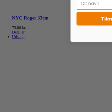
Tilm
NYC Roger 33cm
75.00
kr.
Detaljer
Udsolgt