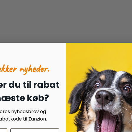
ækker nyheder.
r du til rabat
 næste køb?
 vores nyhedsbrev og
batkode til Zanzion.