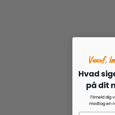
Vuuuf, l
Hvad sige
på dit
Tilmeld dig
modtag en ra