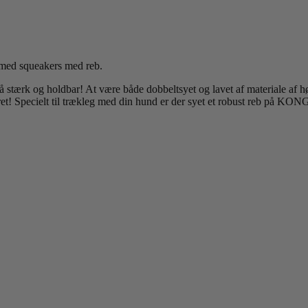
med squeakers med reb.
 og holdbar! At være både dobbeltsyet og lavet af materiale af høj kv
ret! Specielt til trækleg med din hund er der syet et robust reb på KO