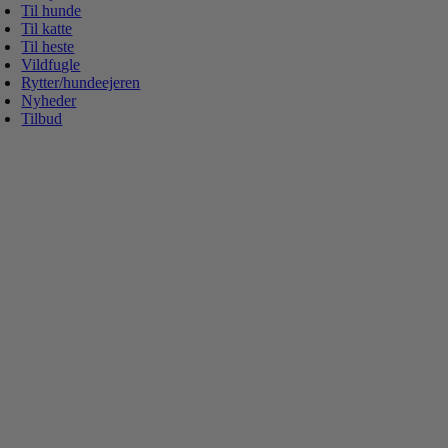
Til hunde
Til katte
Til heste
Vildfugle
Rytter/hundeejeren
Nyheder
Tilbud