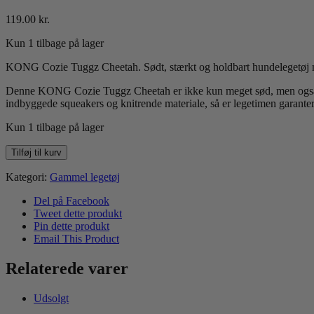
119.00
kr.
Kun 1 tilbage på lager
KONG Cozie Tuggz Cheetah. Sødt, stærkt og holdbart hundelegetøj 
Denne KONG Cozie Tuggz Cheetah er ikke kun meget sød, men også stærk
indbyggede squeakers og knitrende materiale, så er legetimen garante
Kun 1 tilbage på lager
KONG
Tilføj til kurv
Cozie
Tuggz
Kategori:
Gammel legetøj
Cheetah
S/M
Del på Facebook
antal
Tweet dette produkt
Pin dette produkt
Email This Product
Relaterede varer
Udsolgt