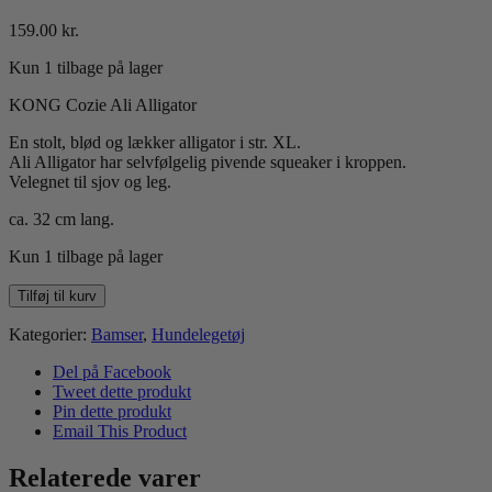
159.00
kr.
Kun 1 tilbage på lager
KONG Cozie Ali Alligator
En stolt, blød og lækker alligator i str. XL.
Ali Alligator har selvfølgelig pivende squeaker i kroppen.
Velegnet til sjov og leg.
ca. 32 cm lang.
Kun 1 tilbage på lager
KONG
Tilføj til kurv
Cozie
Ali
Kategorier:
Bamser
,
Hundelegetøj
Alligator
XL
Del på Facebook
antal
Tweet dette produkt
Pin dette produkt
Email This Product
Relaterede varer