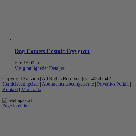
Dog Comets Cosmic Egg grøn
Fra:
15.00
kr.
Dette
Vælg muligheder
Detaljer
vare
Copyright Zanzion | All Rights Reserved |cvr: 40602542
har
Handelsbetingelser
|
Abonnementsbetingelserne
|
Privatlivs Politik
|
flere
Kontakt
|
Min konto
varianter.
Mulighederne
kan
Page load link
vælges
Go
på
to
varesiden
Top