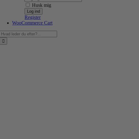
Husk mig
Register
WooCommerce Cart
Søg
efter: