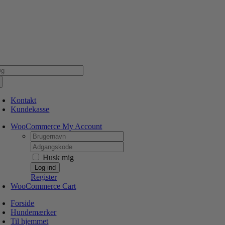
Skip
NSK WEBSHOP
PERSONLIG OG 5 STJERNEDE SERVICE
DIN HUND ER V
to
content
g
er:
Kontakt
Kundekasse
WooCommerce My Account
Username:
Password:
Husk mig
Register
WooCommerce Cart
Forside
Hundemærker
Til hjemmet