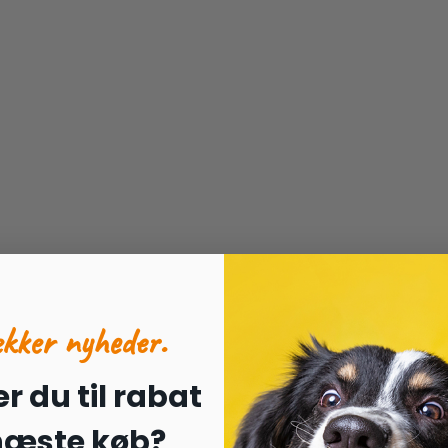
ækker nyheder.
r du til rabat
 næste køb?