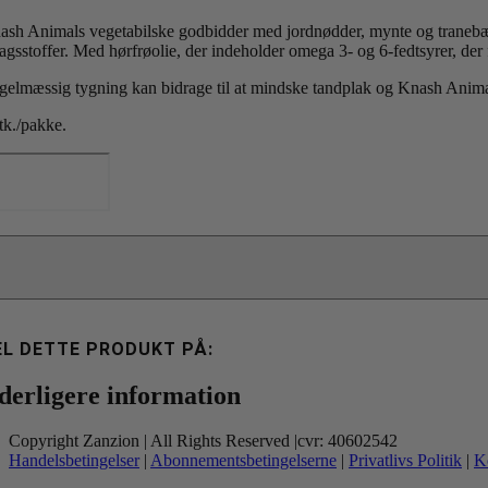
ash Animals vegetabilske godbidder med jordnødder, mynte og tranebær 
agsstoffer. Med hørfrøolie, der indeholder omega 3- og 6-fedtsyrer, de
gelmæssig tygning kan bidrage til at mindske tandplak og Knash Animals
tk./pakke.
ash
imals
keltvis
tal
EL DETTE PRODUKT PÅ:
derligere information
Copyright Zanzion | All Rights Reserved |cvr: 40602542
Handelsbetingelser
|
Abonnementsbetingelserne
|
Privatlivs Politik
|
K