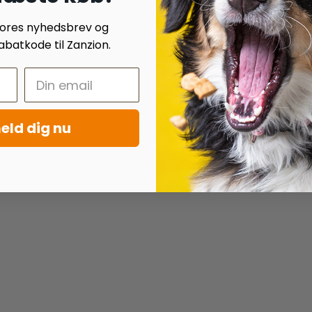
 vores nyhedsbrev og
batkode til Zanzion.
eld dig nu