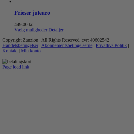
Frieser juleuro
449.00
kr.
Dette
Vælg muligheder
Detaljer
vare
Copyright Zanzion | All Rights Reserved |cvr: 40602542
har
Handelsbetingelser
|
Abonnementsbetingelserne
|
Privatlivs Politik
|
flere
Kontakt
|
Min konto
varianter.
Mulighederne
kan
Page load link
vælges
Go
på
to
varesiden
Top