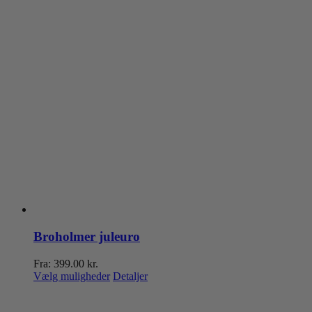
Broholmer juleuro
Fra:
399.00
kr.
Dette
Vælg muligheder
Detaljer
vare
har