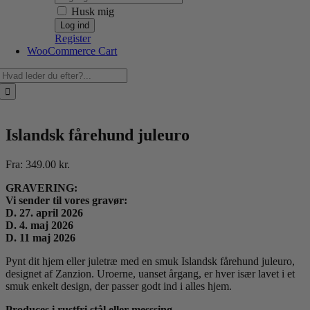
Husk mig
Register
WooCommerce Cart
Søg
efter:
Islandsk fårehund juleuro
Fra:
349.00
kr.
GRAVERING:
Vi sender til vores gravør:
D. 27. april 2026
D. 4. maj 2026
D. 11 maj 2026
Pynt dit hjem eller juletræ med en smuk Islandsk fårehund juleuro,
designet af Zanzion. Uroerne, uanset årgang, er hver især lavet i et
smuk enkelt design, der passer godt ind i alles hjem.
Produces i rustfri stål eller messsing