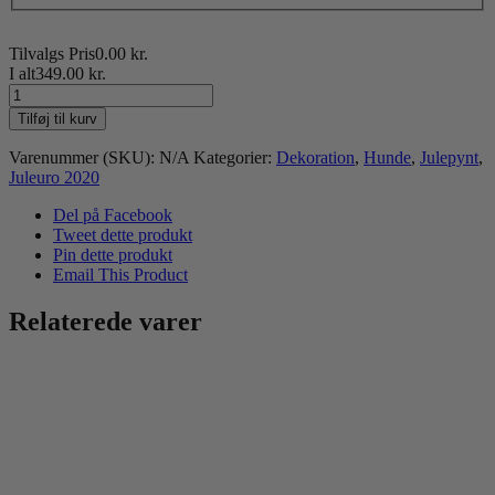
Tilvalgs Pris
0.00
kr.
I alt
349.00
kr.
Islandsk
fårehund
Tilføj til kurv
juleuro
antal
Varenummer (SKU):
N/A
Kategorier:
Dekoration
,
Hunde
,
Julepynt
,
Juleuro 2020
Del på Facebook
Tweet dette produkt
Pin dette produkt
Email This Product
Relaterede varer