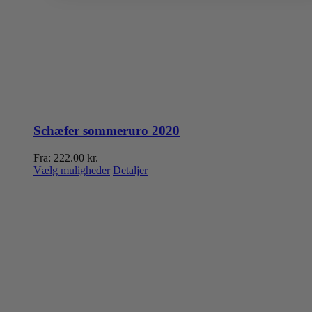
Schæfer sommeruro 2020
Fra:
222.00
kr.
Dette
Vælg muligheder
Detaljer
vare
har
flere
varianter.
Mulighederne
kan
vælges
på
varesiden