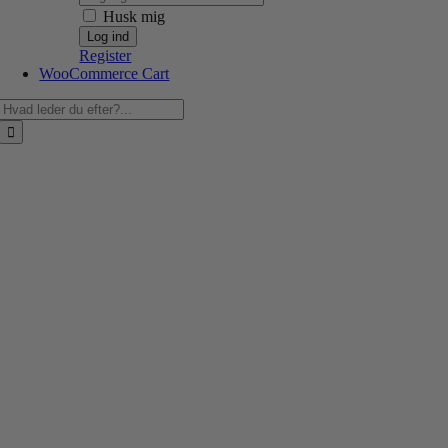
Husk mig
Register
WooCommerce Cart
Søg
efter: