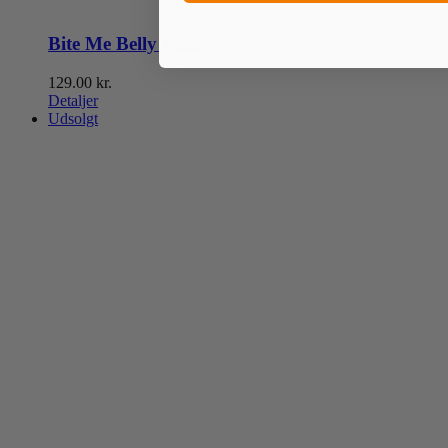
Bite Me Belly Uma
129.00
kr.
Detaljer
Udsolgt