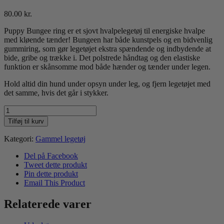
80.00
kr.
Puppy Bungee ring er et sjovt hvalpelegetøj til energiske hvalpe
med kløende tænder! Bungeen har både kunstpels og en bidvenlig
gummiring, som gør legetøjet ekstra spændende og indbydende at
bide, gribe og trække i. Det polstrede håndtag og den elastiske
funktion er skånsomme mod både hænder og tænder under legen.
Hold altid din hund under opsyn under leg, og fjern legetøjet med
det samme, hvis det går i stykker.
Hvalpelegetøj
med
Tilføj til kurv
pels
og
Kategori:
Gammel legetøj
ring
Lyserød
Del på Facebook
antal
Tweet dette produkt
Pin dette produkt
Email This Product
Relaterede varer