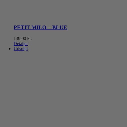
PETIT MILO – BLUE
139.00
kr.
Detaljer
Udsolgt