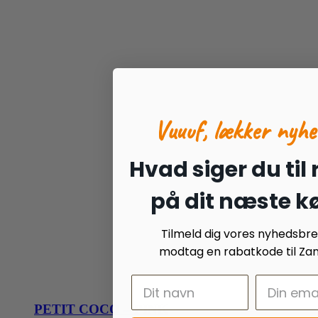
Vuuuf, lækker nyhe
Hvad siger du til
på dit næste k
Tilmeld dig vores nyhedsbr
modtag en rabatkode til Zan
PETIT COCO – PINK