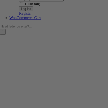
Husk mig
Register
WooCommerce Cart
Søg
efter: