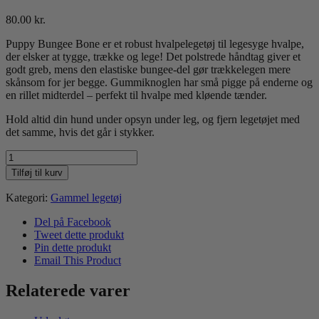
80.00
kr.
Puppy Bungee Bone er et robust hvalpelegetøj til legesyge hvalpe,
der elsker at tygge, trække og lege! Det polstrede håndtag giver et
godt greb, mens den elastiske bungee-del gør trækkelegen mere
skånsom for jer begge. Gummiknoglen har små pigge på enderne og
en rillet midterdel – perfekt til hvalpe med kløende tænder.
Hold altid din hund under opsyn under leg, og fjern legetøjet med
det samme, hvis det går i stykker.
Hvalpelegetøj
ben
Tilføj til kurv
Blå/Lyserød
50cm
Kategori:
Gammel legetøj
antal
Del på Facebook
Tweet dette produkt
Pin dette produkt
Email This Product
Relaterede varer