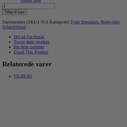
Nulstil valg
Hundemærke
-
Tilføj til kurv
eget
foto
Varenummer (SKU):
N/A
Kategorier:
Folie Streamers
,
Rottweiler
,
antal
Schæferhund
Del på Facebook
Tweet dette produkt
Pin dette produkt
Email This Product
Relaterede varer
TILBUD!