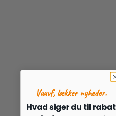
har
85.00 kr.
flere
varianter.
Mulighederne
kan
vælges
på
varesiden
Vuuuf, lækker nyheder.
Hvad siger du til rabat