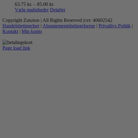
Prisinterval:
63.75
kr.
–
85.00
kr.
Dette
63.75 kr.
Vælg muligheder
Detaljer
vare
til
Copyright Zanzion | All Rights Reserved |cvr: 40602542
har
85.00 kr.
Handelsbetingelser
|
Abonnementsbetingelserne
|
Privatlivs Politik
|
flere
Kontakt
|
Min konto
varianter.
Mulighederne
kan
Page load link
vælges
Go
på
to
varesiden
Top