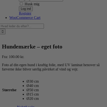
Husk mig
Register
WooCommerce Cart
Søg
efter:
Hundemærke – eget foto
Fra:
100.00
kr.
Foto af din egen hund i kraftig folie, med UV laminat henover så
farverne ikke bliver særlig påvirket af vind og vejr.
Ø30 cm
Ø40 cm
Størrelse
Ø50 cm
Ø15 cm
Ø20 cm