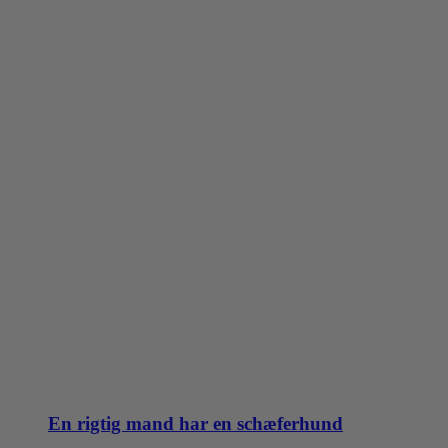
på
varesiden
En rigtig mand har en schæferhund