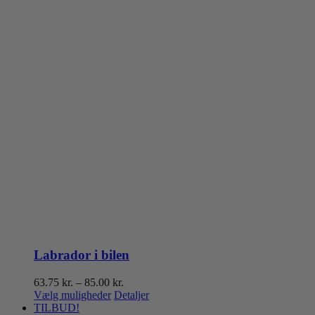
Labrador i bilen
Prisinterval:
63.75
kr.
–
85.00
kr.
Dette
63.75 kr.
Vælg muligheder
Detaljer
vare
til
TILBUD!