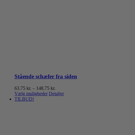
Stående schæfer fra siden
Prisinterval:
63.75
kr.
–
148.75
kr.
Dette
63.75 kr.
Vælg muligheder
Detaljer
vare
til
TILBUD!
har
148.75 kr.
flere
varianter.
Mulighederne
kan
vælges