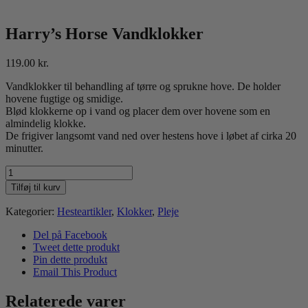
Harry’s Horse Vandklokker
119.00
kr.
Vandklokker til behandling af tørre og sprukne hove. De holder
hovene fugtige og smidige.
Blød klokkerne op i vand og placer dem over hovene som en
almindelig klokke.
De frigiver langsomt vand ned over hestens hove i løbet af cirka 20
minutter.
Harry's
Horse
Tilføj til kurv
Vandklokker
antal
Kategorier:
Hesteartikler
,
Klokker
,
Pleje
Del på Facebook
Tweet dette produkt
Pin dette produkt
Email This Product
Relaterede varer