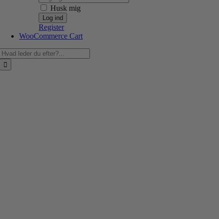
Husk mig
Register
WooCommerce Cart
Søg
efter: