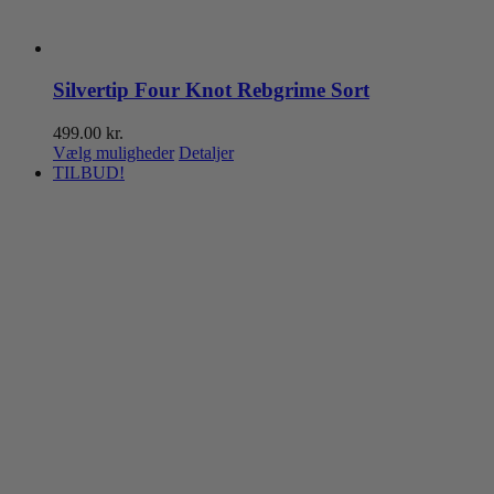
Silvertip Four Knot Rebgrime Sort
499.00
kr.
Dette
Vælg muligheder
Detaljer
vare
TILBUD!
har
flere
varianter.
Mulighederne
kan
vælges
på
varesiden