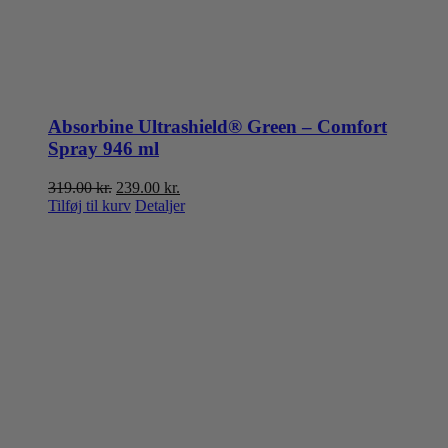
Absorbine Ultrashield® Green – Comfort
Spray 946 ml
Den
Den
319.00
kr.
239.00
kr.
oprindelige
aktuelle
Tilføj til kurv
Detaljer
pris
pris
var:
er:
319.00 kr..
239.00 kr..