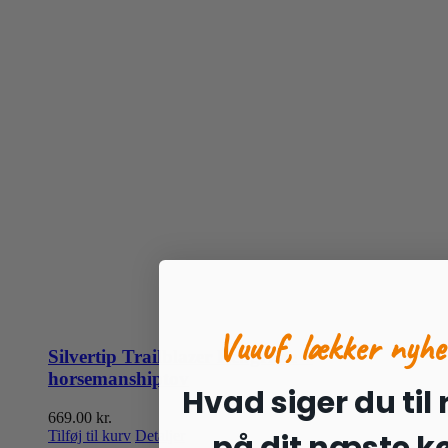
Vuuuf, lækker nyhe
Silvertip Trailblazer Rebgrime +
horsemanshiptov
Hvad siger du til
669.00
kr.
Tilføj til kurv
Detaljer
på dit næste k