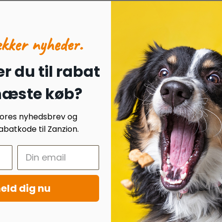
ækker nyheder.
r du til rabat
 næste køb?
 vores nyhedsbrev og
batkode til Zanzion.
eld dig nu