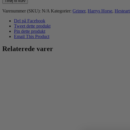
Tilføj til kurv
Love
Grime
Varenummer (SKU):
N/A
Kategorier:
Grimer
,
Harrys Horse
,
Hesteart
antal
Del på Facebook
Tweet dette produkt
Pin dette produkt
Email This Product
Relaterede varer