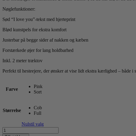
Nøglefunktioner:
Sød “I love you”-tekst med hjerteprint
Blød kunstpels for ekstra komfort
Justerbar på begge sider af nakken og kæben
Forstærkede øjer for lang holdbarhed
Inkl. 2 meter træktov
Perfekt til hesteejere, der ønsker at vise lidt ekstra kærlighed – både i
Pink
Farve
Sort
Cob
Størrelse
Full
Nulstil valg
Harry's
horse