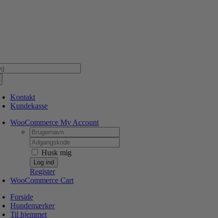
Skip
NSK WEBSHOP
PERSONLIG OG 5 STJERNEDE SERVICE
DIN HUND ER V
to
content
g
er:
Kontakt
Kundekasse
WooCommerce My Account
Username:
Password:
Husk mig
Register
WooCommerce Cart
Forside
Hundemærker
Til hjemmet