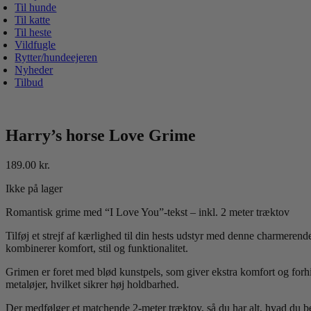
Til hunde
Til katte
Til heste
Vildfugle
Rytter/hundeejeren
Nyheder
Tilbud
Harry’s horse Love Grime
189.00
kr.
Ikke på lager
Romantisk grime med “I Love You”-tekst – inkl. 2 meter træktov
Tilføj et strejf af kærlighed til din hests udstyr med denne charmerend
kombinerer komfort, stil og funktionalitet.
Grimen er foret med blød kunstpels, som giver ekstra komfort og forhi
metaløjer, hvilket sikrer høj holdbarhed.
Der medfølger et matchende 2-meter træktov, så du har alt, hvad du beh