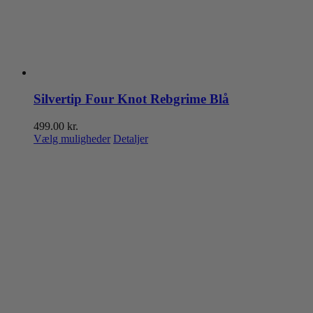
Silvertip Four Knot Rebgrime Blå
499.00
kr.
Dette
Vælg muligheder
Detaljer
vare
har
flere
varianter.
Mulighederne
kan
vælges
på
varesiden