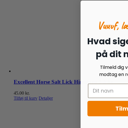
Vuuuf, l
Hvad sige
på dit
Tilmeld dig
modtag en ra
Excellent Horse Salt Lick Himalaya 2-3 kg
45.00
kr.
Tilføj til kurv
Detaljer
Tilm