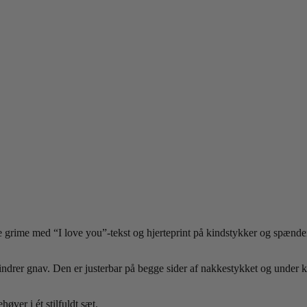
e grime med “I love you”-tekst og hjerteprint på kindstykker og spænder.
ndrer gnav. Den er justerbar på begge sider af nakkestykket og under k
øver i ét stilfuldt sæt.