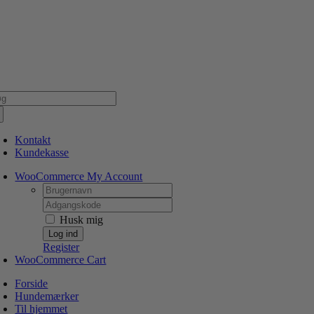
Skip
NSK WEBSHOP
PERSONLIG OG 5 STJERNEDE SERVICE
DIN HUND ER V
to
content
g
er:
Kontakt
Kundekasse
WooCommerce My Account
Username:
Password:
Husk mig
Register
WooCommerce Cart
Forside
Hundemærker
Til hjemmet