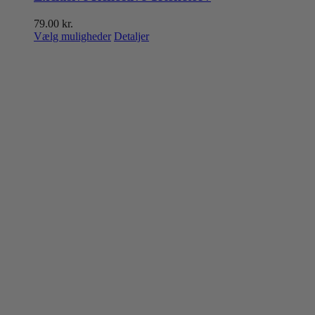
79.00
kr.
Dette
Vælg muligheder
Detaljer
vare
har
flere
varianter.
Mulighederne
kan
vælges
på
varesiden