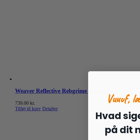
Weaver Reflective Rebgrime med torv
Vuuuf, l
739.00
kr.
Tilføj til kurv
Detaljer
Hvad sige
på dit