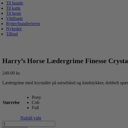
Til hunde
Til katte
Til heste
Vildfugle
Rytter/hundeejeren
Nyheder
Tilbud
Harry’s Horse Lædergrime Finesse Crysta
249.00
kr.
Lædergrime med krystaller på næsebånd og kindstykker, dobbelt spæn
Pony
Størrelse
Cob
Full
Nulstil valg
Harry's