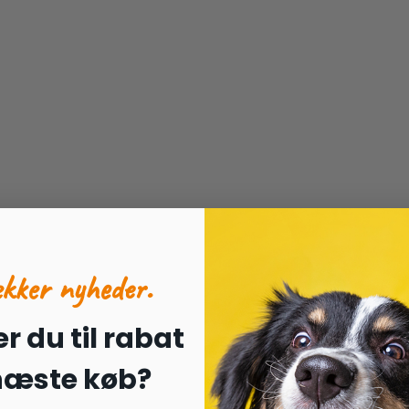
ækker nyheder.
r du til rabat
 næste køb?