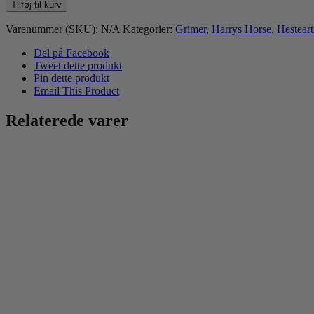
Horse
Tilføj til kurv
Lædergrime
Finesse
Varenummer (SKU):
N/A
Kategorier:
Grimer
,
Harrys Horse
,
Hesteart
Crystal
antal
Del på Facebook
Tweet dette produkt
Pin dette produkt
Email This Product
Relaterede varer