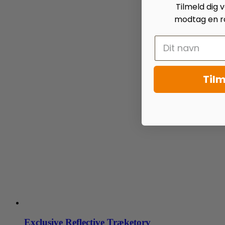
Tilmeld dig
modtag en ra
Tilm
Exclusive Reflective Træketorv