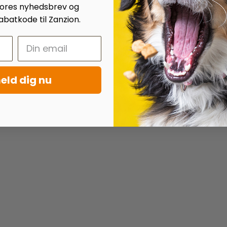
 vores nyhedsbrev og
batkode til Zanzion.
eld dig nu