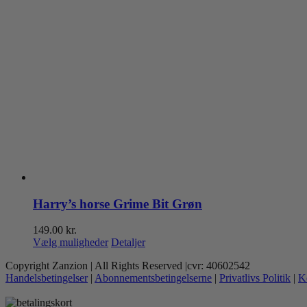
Harry’s horse Grime Bit Grøn
149.00
kr.
Dette
Vælg muligheder
Detaljer
vare
Copyright Zanzion | All Rights Reserved |cvr: 40602542
har
Handelsbetingelser
|
Abonnementsbetingelserne
|
Privatlivs Politik
|
K
flere
varianter.
Mulighederne