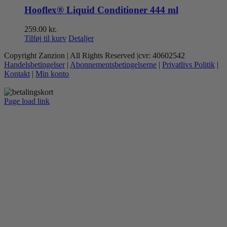
Hooflex® Liquid Conditioner 444 ml
259.00
kr.
Tilføj til kurv
Detaljer
Copyright Zanzion | All Rights Reserved |cvr: 40602542
Handelsbetingelser
|
Abonnementsbetingelserne
|
Privatlivs Politik
|
Kontakt
|
Min konto
Page load link
Go
to
Top