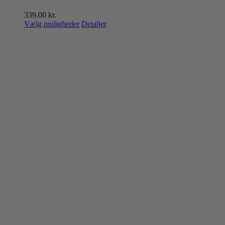
339.00
kr.
Dette
Vælg muligheder
Detaljer
vare
har
flere
varianter.
Mulighederne
kan
vælges
på
varesiden