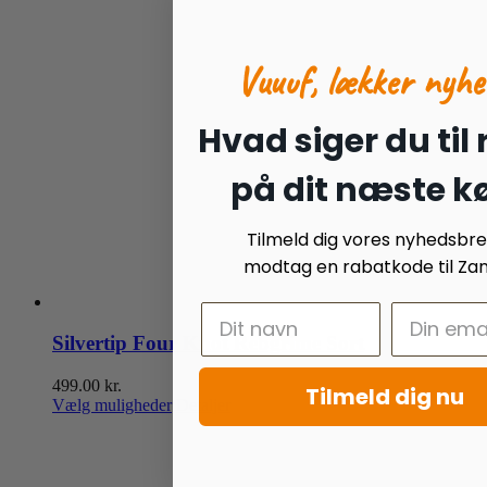
Vuuuf, lækker nyhe
Hvad siger du til
på dit næste k
Tilmeld dig vores nyhedsbr
modtag en rabatkode til Zan
Silvertip Four Knot Rebgrime Sort
499.00
kr.
Tilmeld dig nu
Dette
Vælg muligheder
Detaljer
vare
har
flere
varianter.