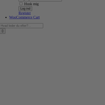
Husk mig
Register
WooCommerce Cart
Søg
efter: