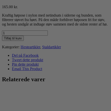
165.00
kr.
Kraftig høpose i nylon med netindsats i siderne og bunden, som
filtrerer støvet fra høet. På den måde forbliver høposen fri for støv,
og hesten undgår at indtage støv sammen med de sidste rester af hø.
Harry's
Horse
Tilføj til kurv
Høpose
Navy
Kategorier:
Hesteartikler
,
Staldartikler
antal
Del på Facebook
Tweet dette produkt
Pin dette produkt
Email This Product
Relaterede varer