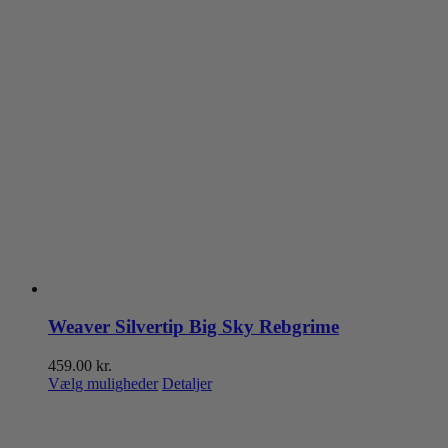
Weaver Silvertip Big Sky Rebgrime
459.00
kr.
Dette
Vælg muligheder
Detaljer
vare
har
flere