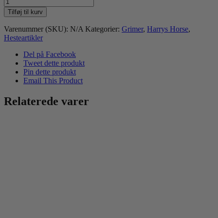
Harry's
horse
Tilføj til kurv
Grime
-
Varenummer (SKU):
N/A
Kategorier:
Grimer
,
Harrys Horse
,
Born
Hesteartikler
2
Ride
Del på Facebook
antal
Tweet dette produkt
Pin dette produkt
Email This Product
Relaterede varer