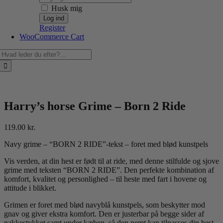
Husk mig
Register
WooCommerce Cart
Søg
efter:
Harry’s horse Grime – Born 2 Ride
119.00
kr.
Navy grime – “BORN 2 RIDE”-tekst – foret med blød kunstpels
Vis verden, at din hest er født til at ride, med denne stilfulde og sjove
grime med teksten “BORN 2 RIDE”. Den perfekte kombination af
komfort, kvalitet og personlighed – til heste med fart i hovene og
attitude i blikket.
Grimen er foret med blød navyblå kunstpels, som beskytter mod
gnav og giver ekstra komfort. Den er justerbar på begge sider af
nakkestykket samt under kæben, så den nemt kan tilpasses din hest.