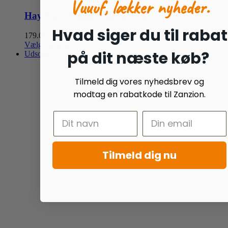
Vuuuf, lækker nyheder.
Hay Slow Feeder Fun & Flex
Hvad siger du til rabat
179.00
kr.
Dette
Vælg muligheder
Detaljer
på dit næste køb?
vare
Udsolgt
har
flere
Tilmeld dig vores nyhedsbrev og
varianter.
Mulighederne
modtag en rabatkode til Zanzion.
kan
vælges
på
varesiden
Tilmeld dig nu