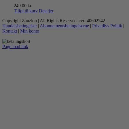
249.00
kr.
Tilføj til kurv
Detaljer
Copyright Zanzion | All Rights Reserved |cvr: 40602542
Handelsbetingelser
|
Abonnementsbetingelserne
|
Privatlivs Politik
|
Kontakt
|
Min konto
Page load link
Go
to
Top