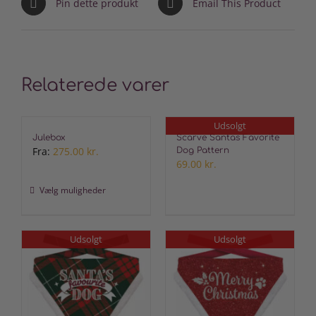
Pin dette produkt
Email This Product
Relaterede varer
Udsolgt
Julebox
Scarve Santas Favorite
Fra:
275.00
kr.
Dog Pattern
69.00
kr.
Vælg muligheder
Dette
vare
Udsolgt
Udsolgt
har
flere
varianter.
Mulighederne
kan
vælges