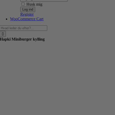
Husk mig
Register
WooCommerce Cart
Søg
efter:
Hapki Miniburger kylling