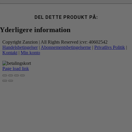
kylling
antal
DEL DETTE PRODUKT PÅ:
Yderligere information
Copyright Zanzion | All Rights Reserved |cvr: 40602542
Handelsbetingelser
|
Abonnementsbetingelserne
|
Privatlivs Politik
|
Kontakt
|
Min konto
Page load link
Go
to
Top