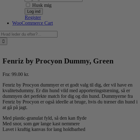
Husk mig
Register
WooCommerce Cart
Søg
efter:
Fenriz by Procyon Dummy, Green
Fra:
99.00
kr.
Fenriz by Procyon dummyer er et godt valg til dig, der vil have en
kvalitetsdummy. Er din hund vild med apporteringstræning, så er
dummyen det perfekte match for dig og din hund. Dummyerne fra
Fenriz by Procyon er også ideelle at bruge, hvis du træner din hund i
at gå på jagt.
Med plastic-granulat fyld, så den kan flyde
Med snor, som gør lange kast nemmere
Lavet i kraftig kanvas for lang holdbarhed