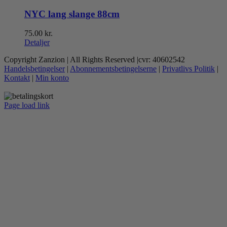
NYC lang slange 88cm
75.00
kr.
Detaljer
Copyright Zanzion | All Rights Reserved |cvr: 40602542
Handelsbetingelser
|
Abonnementsbetingelserne
|
Privatlivs Politik
|
Kontakt
|
Min konto
Page load link
Go
to
Top