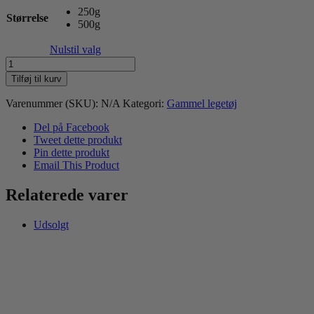
250g
Størrelse
500g
Nulstil valg
Fenriz
by
Tilføj til kurv
Procyon
Dummy,
Varenummer (SKU):
N/A
Kategori:
Gammel legetøj
Green
antal
Del på Facebook
Tweet dette produkt
Pin dette produkt
Email This Product
Relaterede varer
Udsolgt