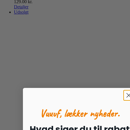
129.00
kr.
Detaljer
Udsolgt
Vuuuf, lækker nyheder.
Hvad siger du til rabat