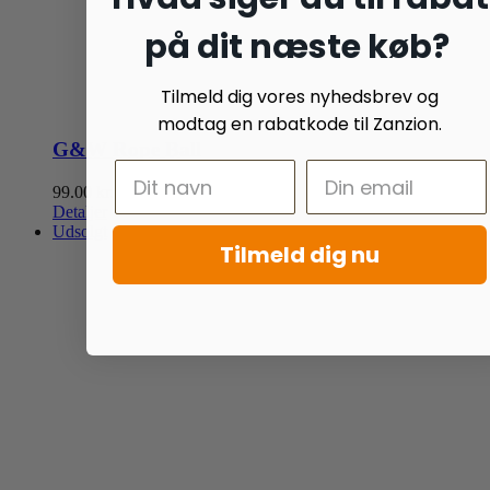
på dit næste køb?
Tilmeld dig vores nyhedsbrev og
modtag en rabatkode til Zanzion.
G&W Rope Ball
99.00
kr.
Detaljer
Udsolgt
Tilmeld dig nu