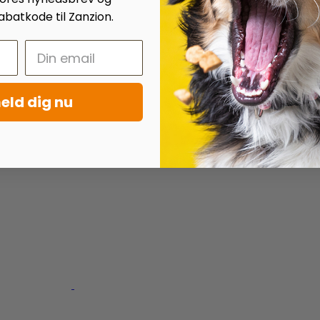
batkode til Zanzion.
eld dig nu