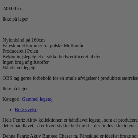
249.00
kr.
Ikke på lager
Nylonbånd på 160cm
Fåreskindet kommer fra polske Muflonfår
Produceret i Polen
Belønningslegetøjet er sikkerhedscertificeret til dyr
Ingen brug af giftstoffer
Håndlavet legetøj
OBS tag gerne forbehold for en smule afvigelser i produktets størrels
Ikke på lager
Kategori:
Gammel legetøj
Beskrivelse
Hele Fenriz Aktiv kollektionen er håndlavet legetøj, som er produceret
det er håndlavet, så er hvert stykke helt unikt – der findes ikke to ens.
Denne Fenriz Aktiv Bungee Chaser m. Fåreskind er ideel at bruge som 