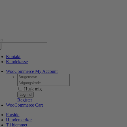
Skip
NSK WEBSHOP
PERSONLIG OG 5 STJERNEDE SERVICE
DIN HUND ER V
to
content
g
er:
Kontakt
Kundekasse
WooCommerce My Account
Username:
Password:
Husk mig
Register
WooCommerce Cart
Forside
Hundemærker
Til hjemmet