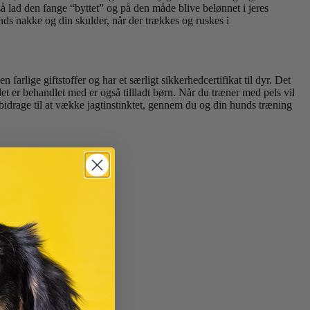
så lad den fange “byttet” og på den måde blive belønnet i jeres
unds nakke og din skulder, når der trækkes og ruskes i
arlige giftstoffer og har et særligt sikkerhedcertifikat til dyr. Det
et er behandlet med er også tillladt børn. Når du træner med pels vil
 bidrage til at vække jagtinstinktet, gennem du og din hunds træning