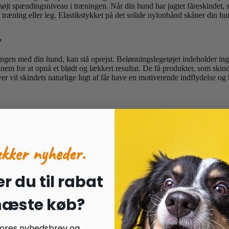
højt spændingsniveau i træningen. Når din hund har jagtet fåreskindet, 
iv træning eller leg. Elastikstykket på det solide nylonbånd skåner din h
?
gen med din hund, kan stå oprejst. Belønningslegetøjet indeholder ingen f
nem for at opnå et blødt og lækkert resultat. De få produkter, som skind
er vil skindets naturlige lugt af får have en motiverende indflydelse og
ækker nyheder.
r du til rabat
 næste køb?
 vores nyhedsbrev og