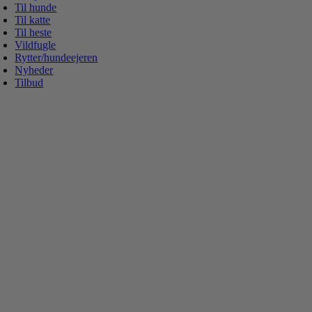
Til hunde
Til katte
Til heste
Vildfugle
Rytter/hundeejeren
Nyheder
Tilbud