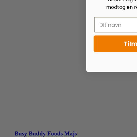
modtag en ra
Tilm
Busy Buddy Foods Majs