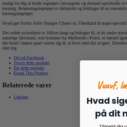
muligt for dig at holde legetøjet i bevægelse og dermed opretholde et 
træning. Belønningslegetøjet er slidstærkt og bridrager til en interakt
træningslegetøjet.
Hvad gør Fenriz Aktiv Bungee Chaser m. Fåreskind til noget specielt
Det solide nylonbånd er 160cm langt og bidrager til, at du under trænin
naturlige fåreskind, som kommer fra Muflonfår i Polen, er børstet igen
din hund i højere grad vænne sig til, at have med dyr at gøre. Derudov
eller leg.
Del på Facebook
Tweet dette produkt
Pin dette produkt
Email This Product
Vuuuf, l
Relaterede varer
Udsolgt
Hvad sige
på dit
Tilmeld dig