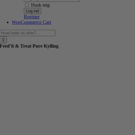
Husk mig
Register
WooCommerce Cart
Søg
efter:
Feed’it & Treat Pure Kylling