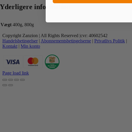
Yderligere information
Vægt
400g, 800g
Copyright Zanzion | All Rights Reserved |cvr: 40602542
Handelsbetingelser
|
Abonnementsbetingelserne
|
Privatlivs Politik
|
Kontakt
|
Min konto
Page load link
Go
to
Top