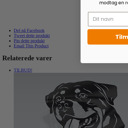
modtag en ra
Del på Facebook
Tilm
Tweet dette produkt
Pin dette produkt
Email This Product
Relaterede varer
TILBUD!