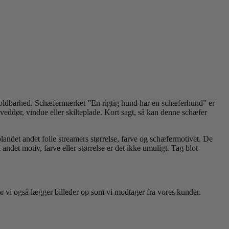
 holdbarhed. Schæfermærket ”En rigtig hund har en schæferhund” er
oveddør, vindue eller skilteplade. Kort sagt, så kan denne schæfer
landet andet folie streamers størrelse, farve og schæfermotivet. De
ndet motiv, farve eller størrelse er det ikke umuligt. Tag blot
or vi også lægger billeder op som vi modtager fra vores kunder.