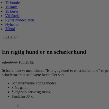
Til hunde
Til katte
Til heste
Vildfugle
Rytter/hundeejeren
Nyheder
Tilbud
TILBUD!
En rigtig hund er en schæferhund
Den
Den
125.00
kr.
106.25
kr.
oprindelige
aktuelle
Schæfermærke med teksten ”En rigtig hund er en schæferhund” er perfe
pris
pris
schæfermærket skal være hvidt eller sort.
var:
er:
125.00 kr..
106.25 kr..
Schæfermærke aflang model
8 års garanti
Vælg selv farve og motiv
Fragt fra 38 kr.
