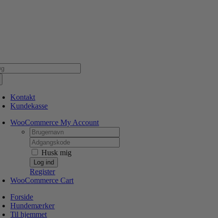
Skip
NSK WEBSHOP
PERSONLIG OG 5 STJERNEDE SERVICE
DIN HUND ER V
to
content
g
er:
Kontakt
Kundekasse
WooCommerce My Account
Username:
Password:
Husk mig
Register
WooCommerce Cart
Forside
Hundemærker
Til hjemmet