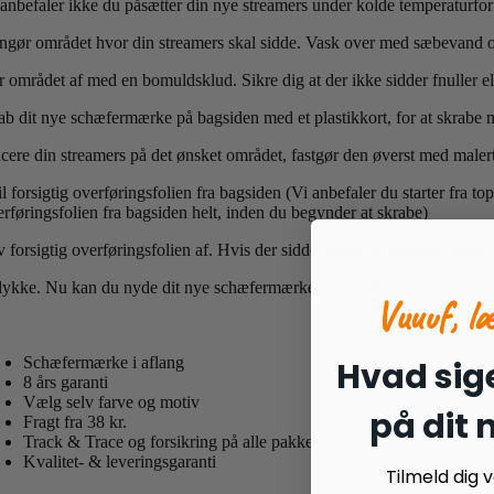
 anbefaler ikke du påsætter din nye streamers under kolde temperaturfo
ngør området hvor din streamers skal sidde. Vask over med sæbevand og 
r området af med en bomuldsklud. Sikre dig at der ikke sidder fnuller el
ab dit nye schæfermærke på bagsiden med et plastikkort, for at skrabe m
acere din streamers på det ønsket området, fastgør den øverst med maler
il forsigtig overføringsfolien fra bagsiden (Vi anbefaler du starter fra 
erføringsfolien fra bagsiden helt, inden du begynder at skrabe)
v forsigtig overføringsfolien af. Hvis der sidder noget af mærket tilbag
llykke. Nu kan du nyde dit nye schæfermærke “En rigtig hund er en s
Vuuuf, l
Schæfermærke i aflang
Hvad sige
8 års garanti
Vælg selv farve og motiv
på dit
Fragt fra 38 kr.
Track & Trace og forsikring på alle pakker
Kvalitet- & leveringsgaranti
Tilmeld dig