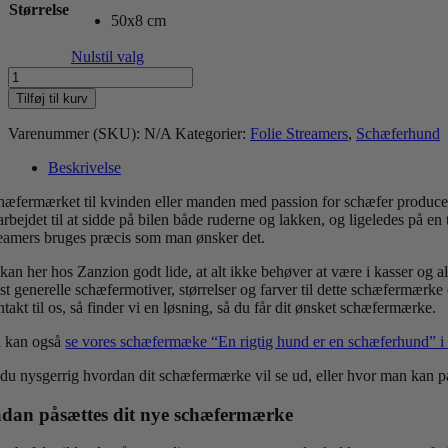
Størrelse
50x8 cm
Nulstil valg
En
rigtig
Tilføj til kurv
hund
er
Varenummer (SKU):
N/A
Kategorier:
Folie Streamers
,
Schæferhund
en
schæferhund
Beskrivelse
antal
hæfermærket til kvinden eller manden med passion for schæfer producer
arbejdet til at sidde på bilen både ruderne og lakken, og ligeledes på e
reamers bruges præcis som man ønsker det.
 kan her hos Zanzion godt lide, at alt ikke behøver at være i kasser og 
st generelle schæfermotiver, størrelser og farver til dette schæfermærke
takt til os, så finder vi en løsning, så du får dit ønsket schæfermærke.
 kan også
se vores schæfermæke “En rigtig hund er en schæferhund” i 
 du nysgerrig hvordan dit schæfermærke vil se ud, eller hvor man kan på
dan påsættes dit nye schæfermærke