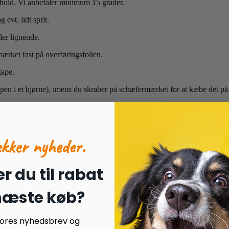
rhold. Vi anbefaler minimum 15 grader.
evt. lidt sprit.
ler lignende.
ærket fast på overføringsfolien.
tape.
toppen i et hjørne), imens du skraber på schæfermærket for at kæbe det p
e på overføringsfolien, skal du skrabe mere på dette område.
chæferhund”
ækker nyheder.
r du til rabat
 næste køb?
 vores nyhedsbrev og