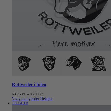
Rottweiler i bilen
Prisinterval:
63.75
kr.
–
85.00
kr.
Dette
63.75 kr.
Vælg muligheder
Detaljer
vare
til
TILBUD!
har
85.00 kr.