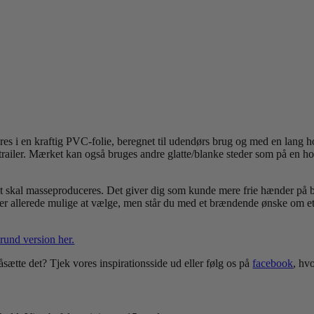
es i en kraftig PVC-folie, beregnet til udendørs brug og med en lang
n trailer. Mærket kan også bruges andre glatte/blanke steder som på en h
alt skal masseproduceres. Det giver dig som kunde mere frie hænder på b
 er allerede mulige at vælge, men står du med et brændende ønske om et a
rund version her.
sætte det? Tjek vores inspirationsside ud eller følg os på
facebook
, hv