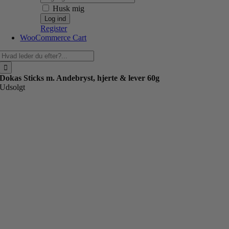
Husk mig
Register
WooCommerce Cart
Søg
efter:
Dokas Sticks m. Andebryst, hjerte & lever 60g
Udsolgt