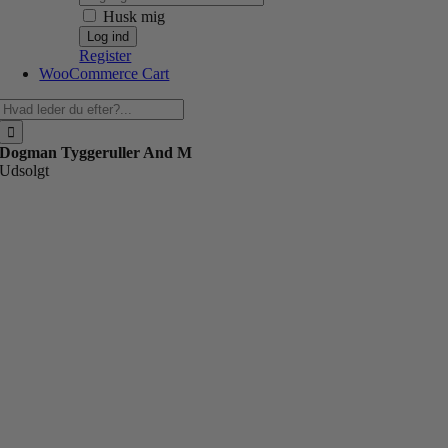
Husk mig
Register
WooCommerce Cart
Søg
efter:
Dogman Tyggeruller And M
Udsolgt