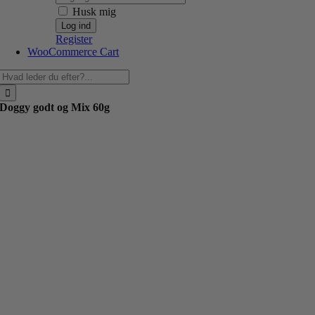
Husk mig
Register
WooCommerce Cart
Søg
efter:
Doggy godt og Mix 60g