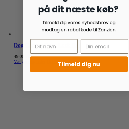
på dit næste køb?
Tilmeld dig vores nyhedsbrev og
modtag en rabatkode til Zanzion.
Dog Comets Treat Lock Ball
49.00
kr.
Dette
Vælg muligheder
Detaljer
Tilmeld dig nu
vare
har
flere
varianter.
Mulighederne
kan
vælges
på
varesiden