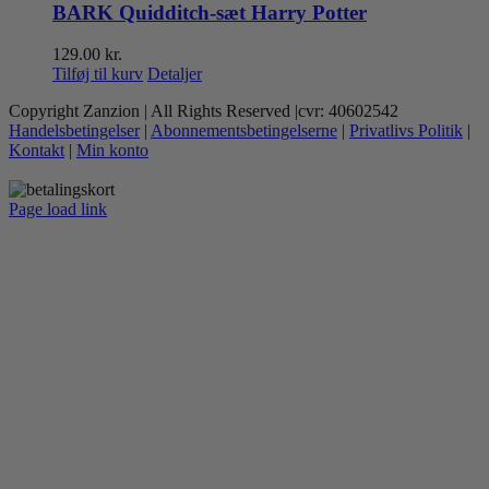
BARK Quidditch-sæt Harry Potter
129.00
kr.
Tilføj til kurv
Detaljer
Copyright Zanzion | All Rights Reserved |cvr: 40602542
Handelsbetingelser
|
Abonnementsbetingelserne
|
Privatlivs Politik
|
Kontakt
|
Min konto
Page load link
Go
to
Top