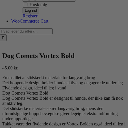
Husk mig
Register
WooCommerce Cart
Søg
efter:
Dog Comets Vortex Bold
45.00
kr.
Fremstillet af slidstærkt materiale for langvarig brug
Det hoppende design holder hunde aktive og engagerede under leg
Flydende design, ideel til leg i vand
Dog Comets Vortex Bold
Dog Comets Vortex Bold er designet til hunde, der ikke kan få nok
af aktiv leg.
Det slidstærke materiale sikrer langvarig brug, mens den
uforudsigelige hoppebevægelse giver legetøjet ekstra udfordring
under apportlege.
Takket være det flydende design er Vortex Bolden også ideel til leg i