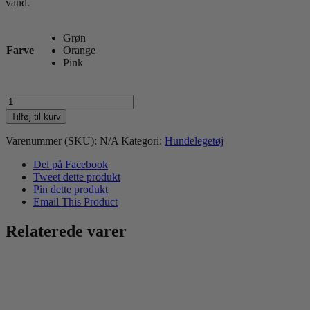
vand.
Grøn
Farve
Orange
Pink
Dog
Comets
Tilføj til kurv
Vortex
Bold
Varenummer (SKU):
N/A
Kategori:
Hundelegetøj
antal
Del på Facebook
Tweet dette produkt
Pin dette produkt
Email This Product
Relaterede varer