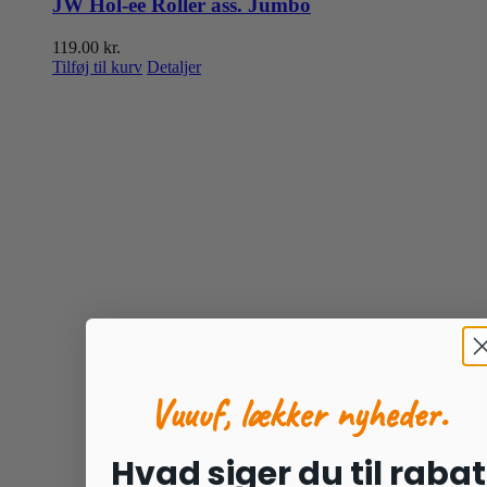
JW Hol-ee Roller ass. Jumbo
119.00
kr.
Tilføj til kurv
Detaljer
Vuuuf, lækker nyheder.
Hvad siger du til rabat