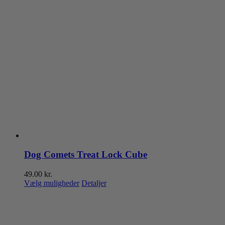
Dog Comets Treat Lock Cube
49.00
kr.
Dette
Vælg muligheder
Detaljer
vare
har
flere
varianter.