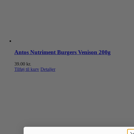
Antos Nutriment Burgers Venison 200g
39.00
kr.
Tilføj til kurv
Detaljer