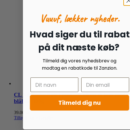
Vuuuf, lækker nyheder.
Hvad siger du til rabat
på dit næste køb?
Tilmeld dig vores nyhedsbrev og
modtag en rabatkode til Zanzion.
CL Vådfoder Paté i pose – Kalkun & laks med
blåbær 300g
Tilmeld dig nu
39.00
kr.
Tilføj til kurv
Detaljer