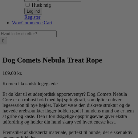
Husk mig
Register
WooCommerce Cart
Søg
efter:
Dog Comets Nebula Treat Rope
169.00
kr.
Kernen i kosmisk legeglæde
Er du klar til et udenjordisk apporteventyr? Dog Comets Nebula
Core er en robust bold med høj springkraft, som løfter enhver
legesession til nye højder. Takket være den diskrete struktur og de
hævede grebspunkter ligger bolden godt i hundens mund og er nem
at gribe og kaste. Den uforudsigelige opspringsevne giver ekstra
udfordring og holder din hund skarp ved hvert eneste kast.
Fremstillet af slidstærkt materiale, perfekt til hunde, der elsker aktiv
og energifyldt leg.