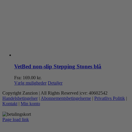
VetBed non-slip Stepping Stones blå
Fra:
169.00
kr.
Dette
Vælg muligheder
Detaljer
vare
Copyright Zanzion | All Rights Reserved |cvr: 40602542
har
Handelsbetingelser
|
Abonnementsbetingelserne
|
Privatlivs Politik
|
flere
Kontakt
|
Min konto
varianter.
Mulighederne
kan
Page load link
vælges
Go
på
to
varesiden