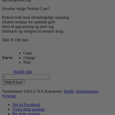
Hvorfor vælge Nebula Core?
Robust bold med uforudsigelige opspring
Diskret struktur for optimalt greb
Ideel til apportering og aktiv leg
Slidstærk og velegnet til intensiv brug
Mål: Ø 180 mm
Grøn
Farve
Orange
Pink
Nulstil valg
Dog
Comets
Tilføj til kurv
Nebula
Treat
Varenummer (SKU):
N/A
Kategorier:
Bolde
,
Hundelegetøj
,
Rope
Nyheder
antal
Del på Facebook
Tweet dette produkt
Pin dette produkt