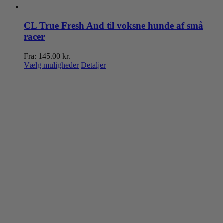
CL True Fresh And til voksne hunde af små
racer
Fra:
145.00
kr.
Dette
Vælg muligheder
Detaljer
vare
har
flere
varianter.
Mulighederne
kan
vælges
på
varesiden