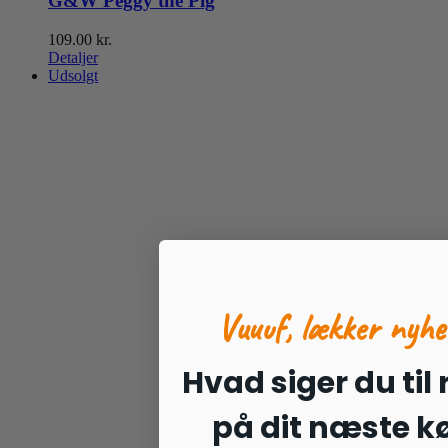
G&W Peggy the Pig
109.00
kr.
Detaljer
Udsolgt
Vuuuf, lækker nyhe
Hvad siger du til
på dit næste k