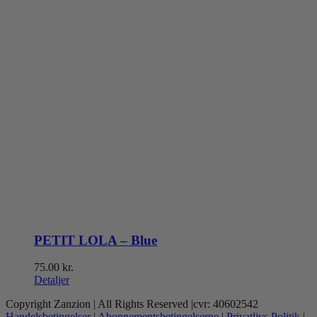
PETIT LOLA – Blue
75.00
kr.
Detaljer
Copyright Zanzion | All Rights Reserved |cvr: 40602542
Handelsbetingelser
|
Abonnementsbetingelserne
|
Privatlivs Politik
|