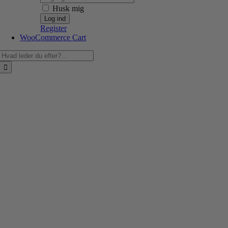
Husk mig
Register
WooCommerce Cart
Søg
efter: