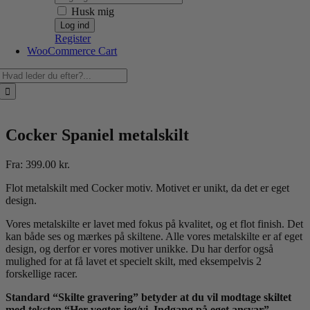
Husk mig
Register
WooCommerce Cart
Søg
efter:
Cocker Spaniel metalskilt
Fra:
399.00
kr.
Flot metalskilt med Cocker motiv. Motivet er unikt, da det er eget
design.
Vores metalskilte er lavet med fokus på kvalitet, og et flot finish. Det
kan både ses og mærkes på skiltene. Alle vores metalskilte er af eget
design, og derfor er vores motiver unikke. Du har derfor også
mulighed for at få lavet et specielt skilt, med eksempelvis 2
forskellige racer.
Standard “Skilte gravering” betyder at du vil modtage skiltet
med teksten “Her vogter jeg/vi. Indgang på eget ansvar”.