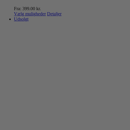
Fra:
399.00
kr.
Dette
Vælg muligheder
Detaljer
vare
Udsolgt
har
flere
varianter.
Mulighederne
kan
vælges
på
varesiden