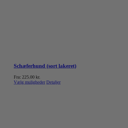
Schæferhund (sort lakeret)
Fra:
225.00
kr.
Dette
Vælg muligheder
Detaljer
vare
har
flere
varianter.
Mulighederne
kan
vælges
på