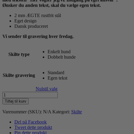
Ønsker du anden tekst, skal du vælge egen tekst.
2 mm ÆGTE rustfrit stål
Eget design
Dansk produceret
Vi sender til gravering hver fredag.
Enkelt hund
Skilte type
Dobbelt hunde
Standard
Skilte gravering
Egen tekst
Nulstil valg
Cocker
Spaniel
Tilføj til kurv
metalskilt
antal
Varenummer (SKU):
N/A
Kategori:
Skilte
Del på Facebook
Tweet dette produkt
Pin dette produkt