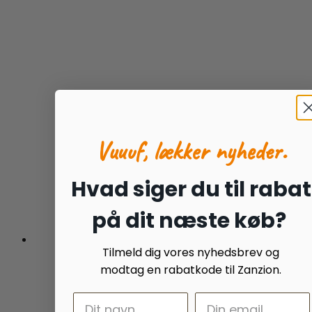
varesiden
Vuuuf, lækker nyheder.
Hvad siger du til rabat
på dit næste køb?
Tilmeld dig vores nyhedsbrev og
modtag en rabatkode til Zanzion.