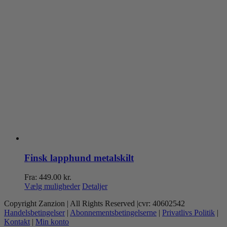
Finsk lapphund metalskilt
Fra:
449.00
kr.
Dette
Vælg muligheder
Detaljer
vare
Copyright Zanzion | All Rights Reserved |cvr: 40602542
har
Handelsbetingelser
|
Abonnementsbetingelserne
|
Privatlivs Politik
|
flere
Kontakt
|
Min konto
varianter.