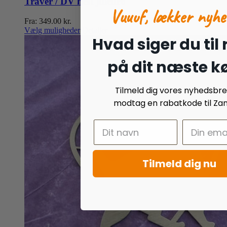
Traver / DV hest juleuro
Vuuuf, lækker nyhe
Fra:
349.00
kr.
Dette
Vælg muligheder
Detaljer
Hvad siger du til
vare
har
flere
på dit næste k
varianter.
Mulighederne
kan
Tilmeld dig vores nyhedsbr
vælges
modtag en rabatkode til Zan
på
varesiden
Tilmeld dig nu