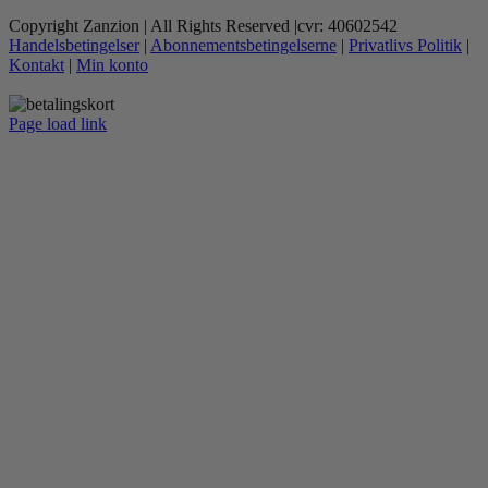
vælges
vare
på
Copyright Zanzion | All Rights Reserved |cvr: 40602542
har
varesiden
Handelsbetingelser
|
Abonnementsbetingelserne
|
Privatlivs Politik
|
flere
Kontakt
|
Min konto
varianter.
Mulighederne
kan
Page load link
vælges
Go
på
to
varesiden
Top