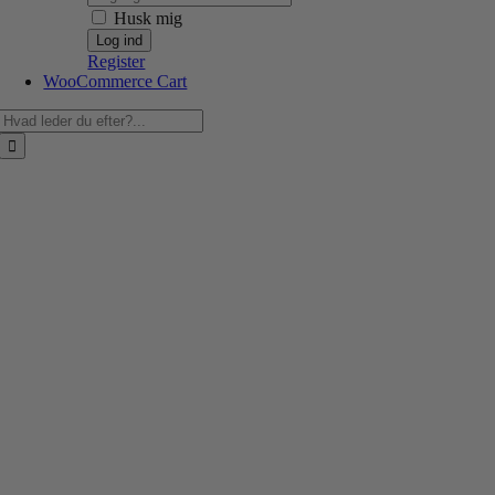
Husk mig
Register
WooCommerce Cart
Søg
efter: