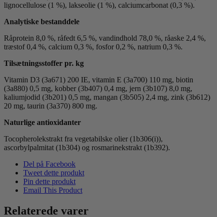
lignocellulose (1 %), lakseolie (1 %), calciumcarbonat (0,3 %).
Analytiske bestanddele
Råprotein 8,0 %, råfedt 6,5 %, vandindhold 78,0 %, råaske 2,4 %,
træstof 0,4 %, calcium 0,3 %, fosfor 0,2 %, natrium 0,3 %.
Tilsætningsstoffer pr. kg
Vitamin D3 (3a671) 200 IE, vitamin E (3a700) 110 mg, biotin
(3a880) 0,5 mg, kobber (3b407) 0,4 mg, jern (3b107) 8,0 mg,
kaliumjodid (3b201) 0,5 mg, mangan (3b505) 2,4 mg, zink (3b612)
20 mg, taurin (3a370) 800 mg.
Naturlige antioxidanter
Tocopherolekstrakt fra vegetabilske olier (1b306(i)),
ascorbylpalmitat (1b304) og rosmarinekstrakt (1b392).
Del på Facebook
Tweet dette produkt
Pin dette produkt
Email This Product
Relaterede varer