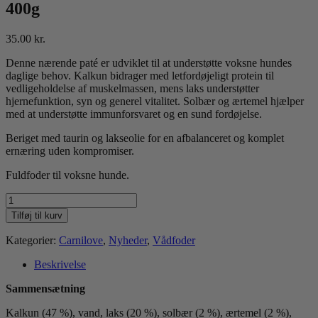
400g
35.00
kr.
Denne nærende paté er udviklet til at understøtte voksne hundes
daglige behov. Kalkun bidrager med letfordøjeligt protein til
vedligeholdelse af muskelmassen, mens laks understøtter
hjernefunktion, syn og generel vitalitet. Solbær og ærtemel hjælper
med at understøtte immunforsvaret og en sund fordøjelse.
Beriget med taurin og lakseolie for en afbalanceret og komplet
ernæring uden kompromiser.
Fuldfoder til voksne hunde.
CL
Vådfoder
Tilføj til kurv
Paté
med
Kategorier:
Carnilove
,
Nyheder
,
Vådfoder
laks
&
Beskrivelse
kalkun
400g
Sammensætning
antal
Kalkun (47 %), vand, laks (20 %), solbær (2 %), ærtemel (2 %),