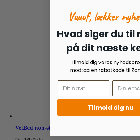
Vuuuf, lækker nyhe
Hvad siger du til
på dit næste k
Tilmeld dig vores nyhedsbr
modtag en rabatkode til Zan
Tilmeld dig nu
VetBed non-slip pink med poter
Fra:
169.00
kr.