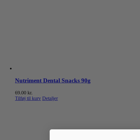
Nutriment Dental Snacks 90g
69.00
kr.
Tilføj til kurv
Detaljer