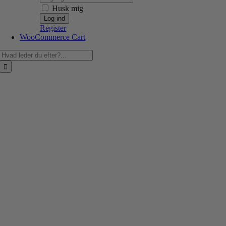
Husk mig
Register
WooCommerce Cart
Søg
efter: