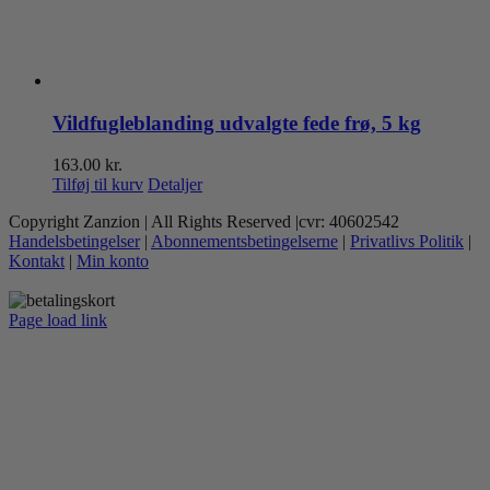
Vildfugleblanding udvalgte fede frø, 5 kg
163.00
kr.
Tilføj til kurv
Detaljer
Copyright Zanzion | All Rights Reserved |cvr: 40602542
Handelsbetingelser
|
Abonnementsbetingelserne
|
Privatlivs Politik
|
Kontakt
|
Min konto
Page load link
Go
to
Top