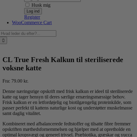
Husk mig
Register
WooCommerce Cart
Søg
efter:
CL True Fresh Kalkun til steriliserede
voksne katte
Fra:
79.00
kr.
Denne næringsrige opskrift med frisk kalkun er ideel til steriliserede
katte og tager hensyn til deres særlige ernæringsmæssige behov.
Frisk kalkun er en letfordøjelig og biotilgængelig proteinkilde, som
passer perfekt til kattens naturlige kost og understøtter muskelmasse
samt daglig vitalitet.
Kombineret med afbalancerede fedtstoffer og tilsatte fibre fremmer
opskriften mæthedsfornemmelsen og hjælper med at opretholde en
optimal kropsvægt og generel trivsel. Præbiotika, græskar og yucca