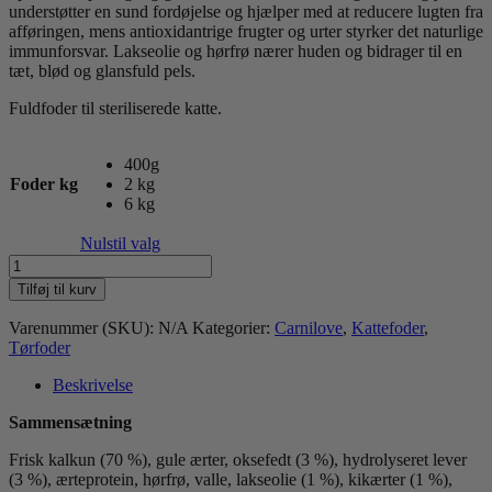
understøtter en sund fordøjelse og hjælper med at reducere lugten fra
afføringen, mens antioxidantrige frugter og urter styrker det naturlige
immunforsvar. Lakseolie og hørfrø nærer huden og bidrager til en
tæt, blød og glansfuld pels.
Fuldfoder til steriliserede katte.
400g
Foder kg
2 kg
6 kg
Nulstil valg
CL
True
Tilføj til kurv
Fresh
Kalkun
Varenummer (SKU):
N/A
Kategorier:
Carnilove
,
Kattefoder
,
til
Tørfoder
steriliserede
voksne
Beskrivelse
katte
antal
Sammensætning
Frisk kalkun (70 %), gule ærter, oksefedt (3 %), hydrolyseret lever
(3 %), ærteprotein, hørfrø, valle, lakseolie (1 %), kikærter (1 %),