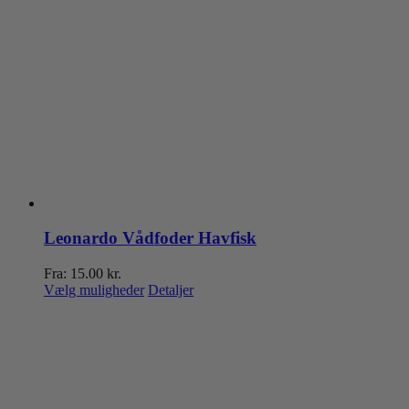
Leonardo Vådfoder Havfisk
Fra:
15.00
kr.
Dette
Vælg muligheder
Detaljer
vare
har
flere
varianter.
Mulighederne
kan
vælges