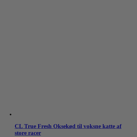
på
varesiden
CL True Fresh Oksekød til voksne katte af
store racer