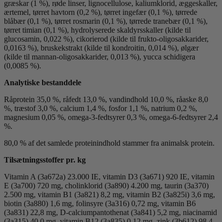
græskar (1 %), røde linser, lignocellulose, kaliumklorid, æggeskaller,
ærtemel, tørret havtorn (0,2 %), tørret ingefær (0,1 %), tørrede
blåbær (0,1 %), tørret rosmarin (0,1 %), tørrede tranebær (0,1 %),
tørret timian (0,1 %), hydrolyserede skaldyrsskaller (kilde til
glucosamin, 0,022 %), cikorierod (kilde til frukto-oligosakkarider,
0,0163 %), bruskekstrakt (kilde til kondroitin, 0,014 %), ølgær
(kilde til mannan-oligosakkarider, 0,013 %), yucca schidigera
(0,0085 %).
Analytiske bestanddele
Råprotein 35,0 %, råfedt 13,0 %, vandindhold 10,0 %, råaske 8,0
%, træstof 3,0 %, calcium 1,4 %, fosfor 1,1 %, natrium 0,2 %,
magnesium 0,05 %, omega-3-fedtsyrer 0,3 %, omega-6-fedtsyrer 2,4
%.
80,0 % af det samlede proteinindhold stammer fra animalsk protein.
Tilsætningsstoffer pr. kg
Vitamin A (3a672a) 23.000 IE, vitamin D3 (3a671) 920 IE, vitamin
E (3a700) 720 mg, cholinklorid (3a890) 4.200 mg, taurin (3a370)
2.500 mg, vitamin B1 (3a821) 8,2 mg, vitamin B2 (3a825i) 3,6 mg,
biotin (3a880) 1,6 mg, folinsyre (3a316) 0,72 mg, vitamin B6
(3a831) 22,8 mg, D-calciumpantothenat (3a841) 5,2 mg, niacinamid
(3a315) 40,0 mg, vitamin B12 (3a835) 0,12 mg, zink (3b612) 98,4