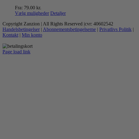
Fra:
79.00
kr.
Dette
Vælg muligheder
Detaljer
vare
Copyright Zanzion | All Rights Reserved |cvr: 40602542
har
Handelsbetingelser
|
Abonnementsbetingelserne
|
Privatlivs Politik
|
flere
Kontakt
|
Min konto
varianter.
Mulighederne
kan
Page load link
vælges
Go
på
to
varesiden
Top