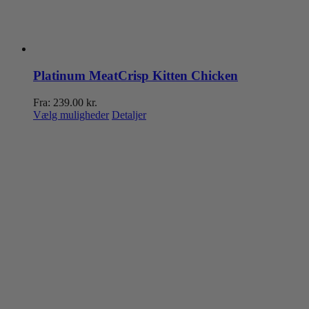
Platinum MeatCrisp Kitten Chicken
Fra:
239.00
kr.
Dette
Vælg muligheder
Detaljer
vare
har
flere
varianter.
Mulighederne
kan
vælges
på
varesiden