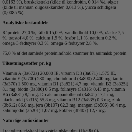
0,0163 %), bruskekstrakt (kilde til kondroitin, 0,014 %), ølgær
(kilde til mannan-oligosakkarider, 0,013 %), yucca schidigera
(0,0085 %).
Analytiske bestanddele
Råprotein 27,0 %, råfedt 15,0 %, vandindhold 10,0 %, råaske 7,5
%, træstof 4,0 %, calcium 1,5 %, fosfor 1,1 %, natrium 0,2 %,
omega-3-fedtsyrer 0,3 %, omega-6-fedtsyrer 2,8 %.
75,0 % af det samlede proteinindhold stammer fra animalsk protein.
Tilsætningsstoffer pr. kg
Vitamin A (3a672a) 20.000 IE, vitamin D3 (3a671) 1.575 IE,
vitamin E (3a700) 530 mg, cholinklorid (3a890) 2.400 mg, taurin
(3a370) 1.500 mg, vitamin B1 (3a821) 4,7 mg, vitamin B2 (3a825i)
8,1 mg, biotin (3a880) 0,5 mg, folinsyre (3a316) 0,43 mg, vitamin
B6 (3a831) 8,5 mg, D-calciumpantothenat (3a841) 17,1 mg,
niacinamid (3a315) 55,8 mg, vitamin B12 (3a835) 0,3 mg, zink
(3b612) 86,8 mg, jern (3b107) 62,3 mg, mangan (3b505) 30,4 mg,
kaliumjodid (3b201) 1,07 mg, kobber (3b407) 12,7 mg.
Naturlige antioxidanter
Tocopherolekstrakt fra vegetabilske olier (1b306(i)),