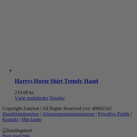
Harrys Horse Shirt Trendy Hazel
219.00
kr.
Dette
Vælg muligheder
Detaljer
vare
Copyright Zanzion | All Rights Reserved |cvr: 40602542
har
Handelsbetingelser
|
Abonnementsbetingelserne
|
Privatlivs Politik
|
flere
Kontakt
|
Min konto
varianter.
Mulighederne
kan
Page load link
vælges