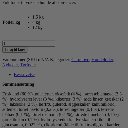
Fuldfoder til voksne hunde af store racer.
1,5 kg
Foder kg
4 kg
12 kg
CL
True
Tilføj til kurv
Fresh
And
Varenummer (SKU):
N/A
Kategorier:
Carnilove
,
Hundefoder
,
til
Nyheder
,
Tørfoder
voksne
hunde
Beskrivelse
af
store
Sammensætning
racer
Frisk and (60 %), gule ærter, oksefedt (4 %), tørret æblemasse (3,3
antal
%), hydrolyseret lever (3 %), kikærter (3 %), røde linser, græskar (2
%), lakseolie (2 %), hørfrø, gulerod, æggeskaller, kaliumklorid,
ærtemel, tørret havtorn (0,2 %), tørret ingefær (0,1 %), tørrede
blåbær (0,1 %), tørret rosmarin (0,1 %), tørrede tranebær (0,1 %),
tørret timian (0,1 %), hydrolyserede skaldyrsskaller (kilde til
glucosamin, 0,022 %), cikorierod (kilde til frukto-oligosakkarider,