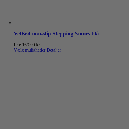
VetBed non-slip Stepping Stones blå
Fra:
169.00
kr.
Dette
Vælg muligheder
Detaljer
vare
har
flere
varianter.
Mulighederne
kan
vælges
på
varesiden