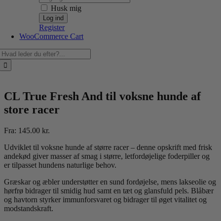
Husk mig
Register
WooCommerce Cart
Søg
efter:
CL True Fresh And til voksne hunde af
store racer
Fra:
145.00
kr.
Udviklet til voksne hunde af større racer – denne opskrift med frisk
andekød giver masser af smag i større, letfordøjelige foderpiller og
er tilpasset hundens naturlige behov.
Græskar og æbler understøtter en sund fordøjelse, mens lakseolie og
hørfrø bidrager til smidig hud samt en tæt og glansfuld pels. Blåbær
og havtorn styrker immunforsvaret og bidrager til øget vitalitet og
modstandskraft.