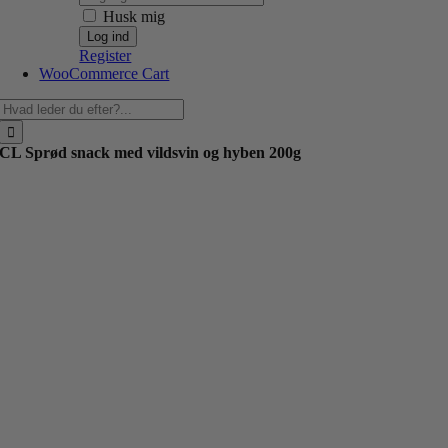
Husk mig
Register
WooCommerce Cart
Søg
efter:
CL Sprød snack med vildsvin og hyben 200g