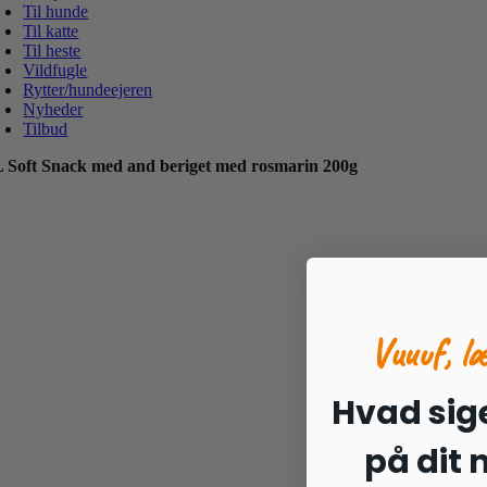
Til hunde
Til katte
Til heste
Vildfugle
Rytter/hundeejeren
Nyheder
Tilbud
 Soft Snack med and beriget med rosmarin 200g
Vuuuf, l
Hvad sige
på dit