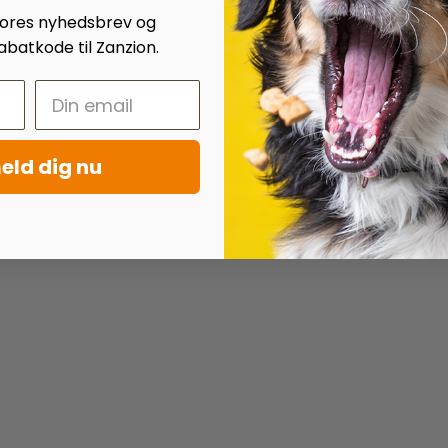
 vores nyhedsbrev og
batkode til Zanzion.
eld dig nu