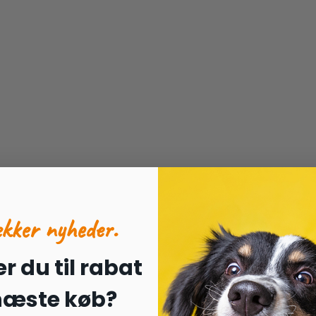
ækker nyheder.
r du til rabat
 næste køb?