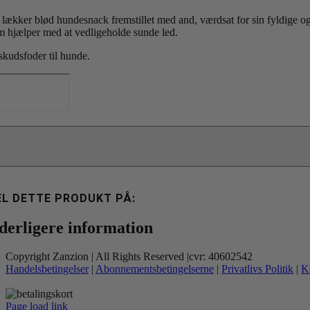
 lækker blød hundesnack fremstillet med and, værdsat for sin fyldige og 
m hjælper med at vedligeholde sunde led.
lskudsfoder til hunde.
L
ft
ack
ed
d
riget
ed
smarin
0g
EL DETTE PRODUKT PÅ:
tal
derligere information
Copyright Zanzion | All Rights Reserved |cvr: 40602542
Handelsbetingelser
|
Abonnementsbetingelserne
|
Privatlivs Politik
|
K
Page load link