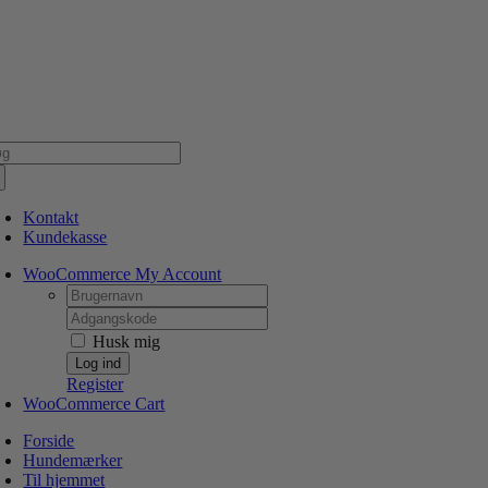
Skip
NSK WEBSHOP
PERSONLIG OG 5 STJERNEDE SERVICE
DIN HUND ER V
to
content
g
er:
Kontakt
Kundekasse
WooCommerce My Account
Username:
Password:
Husk mig
Register
WooCommerce Cart
Forside
Hundemærker
Til hjemmet