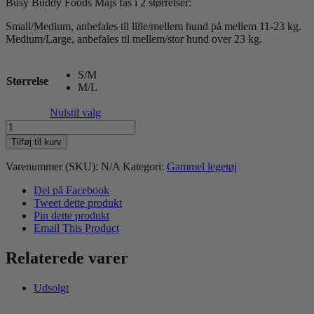
Busy Buddy Foods Majs fås i 2 størrelser:
Small/Medium, anbefales til lille/mellem hund på mellem 11-23 kg.
Medium/Large, anbefales til mellem/stor hund over 23 kg.
S/M
Størrelse
M/L
Nulstil valg
Busy
Buddy
Tilføj til kurv
Foods
Kyllingelår
Varenummer (SKU):
N/A
Kategori:
Gammel legetøj
antal
Del på Facebook
Tweet dette produkt
Pin dette produkt
Email This Product
Relaterede varer
Udsolgt