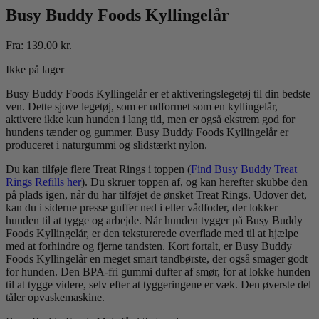
Busy Buddy Foods Kyllingelår
Fra:
139.00
kr.
Ikke på lager
Busy Buddy Foods Kyllingelår er et aktiveringslegetøj til din bedste
ven. Dette sjove legetøj, som er udformet som en kyllingelår,
aktivere ikke kun hunden i lang tid, men er også ekstrem god for
hundens tænder og gummer. Busy Buddy Foods Kyllingelår er
produceret i naturgummi og slidstærkt nylon.
Du kan tilføje flere Treat Rings i toppen (
Find Busy Buddy Treat
Rings Refills her
). Du skruer toppen af, og kan herefter skubbe den
på plads igen, når du har tilføjet de ønsket Treat Rings. Udover det,
kan du i siderne presse guffer ned i eller vådfoder, der lokker
hunden til at tygge og arbejde. Når hunden tygger på Busy Buddy
Foods Kyllingelår, er den teksturerede overflade med til at hjælpe
med at forhindre og fjerne tandsten. Kort fortalt, er Busy Buddy
Foods Kyllingelår en meget smart tandbørste, der også smager godt
for hunden. Den BPA-fri gummi dufter af smør, for at lokke hunden
til at tygge videre, selv efter at tyggeringene er væk. Den øverste del
tåler opvaskemaskine.