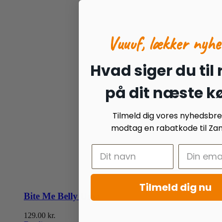
Vuuuf, lækker nyhe
Hvad siger du til
på dit næste k
Tilmeld dig vores nyhedsbr
modtag en rabatkode til Zan
Tilmeld dig nu
Bite Me Belly Uma
129.00
kr.