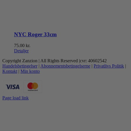
NYC Roger 33cm
75.00
kr.
Detaljer
Copyright Zanzion | All Rights Reserved |cvr: 40602542
Handelsbetingelser
|
Abonnementsbetingelserne
|
Privatlivs Politik
|
Kontakt
|
Min konto
Page load link
Go
to
Top