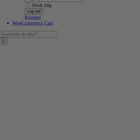
Husk mig
Register
WooCommerce Cart
Søg
efter: