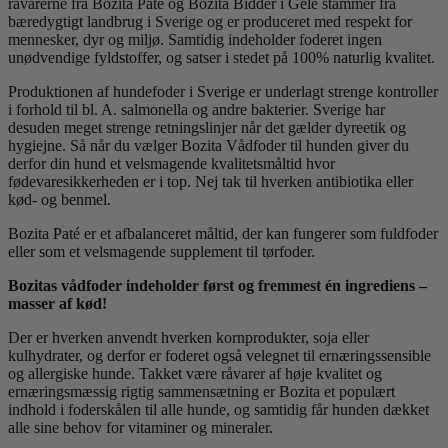
råvarerne fra Bozita Paté og Bozita Bidder i Gele stammer fra
bæredygtigt landbrug i Sverige og er produceret med respekt for
mennesker, dyr og miljø. Samtidig indeholder foderet ingen
unødvendige fyldstoffer, og satser i stedet på 100% naturlig kvalitet.
Produktionen af hundefoder i Sverige er underlagt strenge kontroller
i forhold til bl. A. salmonella og andre bakterier. Sverige har
desuden meget strenge retningslinjer når det gælder dyreetik og
hygiejne. Så når du vælger Bozita Vådfoder til hunden giver du
derfor din hund et velsmagende kvalitetsmåltid hvor
fødevaresikkerheden er i top. Nej tak til hverken antibiotika eller
kød- og benmel.
Bozita Paté er et afbalanceret måltid, der kan fungerer som fuldfoder
eller som et velsmagende supplement til tørfoder.
Bozitas vådfoder indeholder først og fremmest én ingrediens –
masser af kød!
Der er hverken anvendt hverken kornprodukter, soja eller
kulhydrater, og derfor er foderet også velegnet til ernæringssensible
og allergiske hunde. Takket være råvarer af høje kvalitet og
ernæringsmæssig rigtig sammensætning er Bozita et populært
indhold i foderskålen til alle hunde, og samtidig får hunden dækket
alle sine behov for vitaminer og mineraler.