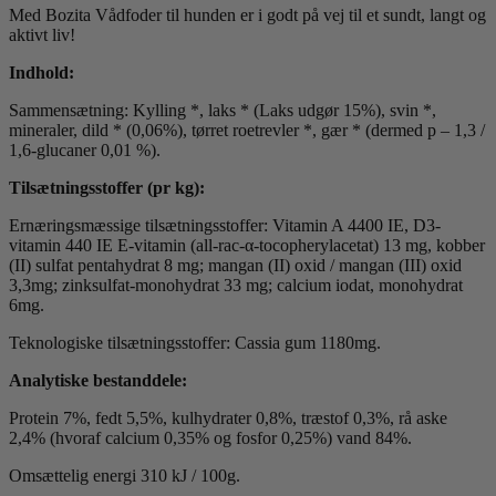
Med Bozita Vådfoder til hunden er i godt på vej til et sundt, langt og
aktivt liv!
Indhold:
Sammensætning: Kylling *, laks * (Laks udgør 15%), svin *,
mineraler, dild * (0,06%), tørret roetrevler *, gær * (dermed p – 1,3 /
1,6-glucaner 0,01 %).
Tilsætningsstoffer (pr kg):
Ernæringsmæssige tilsætningsstoffer: Vitamin A 4400 IE, D3-
vitamin 440 IE E-vitamin (all-rac-α-tocopherylacetat) 13 mg, kobber
(II) sulfat pentahydrat 8 mg; mangan (II) oxid / mangan (III) oxid
3,3mg; zinksulfat-monohydrat 33 mg; calcium iodat, monohydrat
6mg.
Teknologiske tilsætningsstoffer: Cassia gum 1180mg.
Analytiske bestanddele:
Protein 7%, fedt 5,5%, kulhydrater 0,8%, træstof 0,3%, rå aske
2,4% (hvoraf calcium 0,35% og fosfor 0,25%) vand 84%.
Omsættelig energi 310 kJ / 100g.