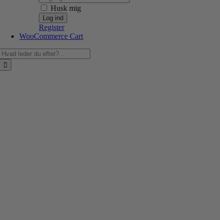
Husk mig
Register
WooCommerce Cart
Søg
efter: