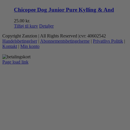
Chicopee Dog Junior Pure Kylling & And
25.00
kr.
Tilføj til kurv
Detaljer
Copyright Zanzion | All Rights Reserved |cvr: 40602542
Handelsbetingelser
|
Abonnementsbetingelserne
|
Privatlivs Politik
|
Kontakt
|
Min konto
Page load link
Go
to
Top