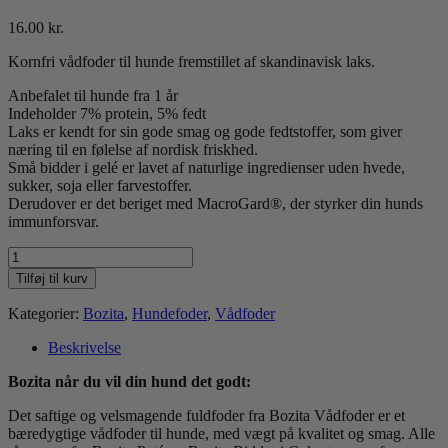
16.00
kr.
Kornfri vådfoder til hunde fremstillet af skandinavisk laks.
Anbefalet til hunde fra 1 år
Indeholder 7% protein, 5% fedt
Laks er kendt for sin gode smag og gode fedtstoffer, som giver
næring til en følelse af nordisk friskhed.
Små bidder i gelé er lavet af naturlige ingredienser uden hvede,
sukker, soja eller farvestoffer.
Derudover er det beriget med MacroGard®, der styrker din hunds
immunforsvar.
Bozita
Laks
Tilføj til kurv
bidder
i
Kategorier:
Bozita
,
Hundefoder
,
Vådfoder
gele
370g
Beskrivelse
antal
Bozita når du vil din hund det godt:
Det saftige og velsmagende fuldfoder fra Bozita Vådfoder er et
bæredygtige vådfoder til hunde, med vægt på kvalitet og smag. Alle