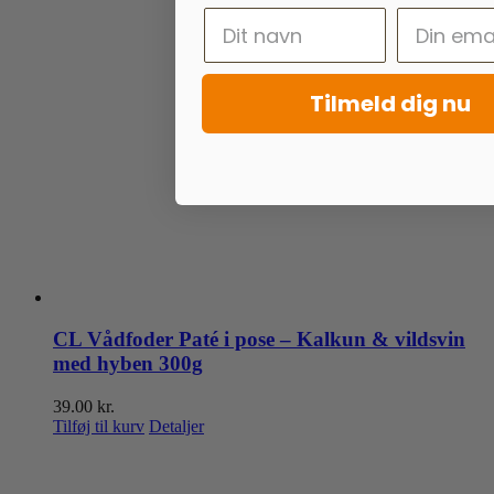
Tilmeld dig nu
CL Vådfoder Paté i pose – Kalkun & vildsvin
med hyben 300g
39.00
kr.
Tilføj til kurv
Detaljer