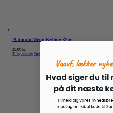
Platinum Menu Kylling 375g
35.00
kr.
Tilføj til kurv
Detaljer
Vuuuf, lækker nyhe
Hvad siger du til
på dit næste k
Tilmeld dig vores nyhedsbr
modtag en rabatkode til Zan