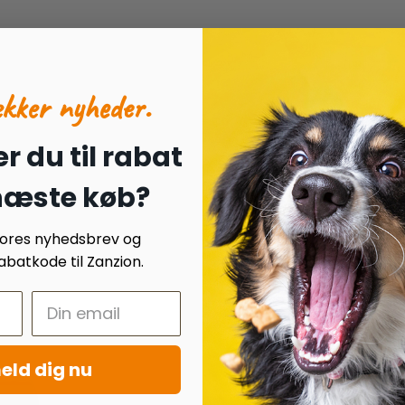
ækker nyheder.
r du til rabat
 næste køb?
 vores nyhedsbrev og
batkode til Zanzion.
eld dig nu