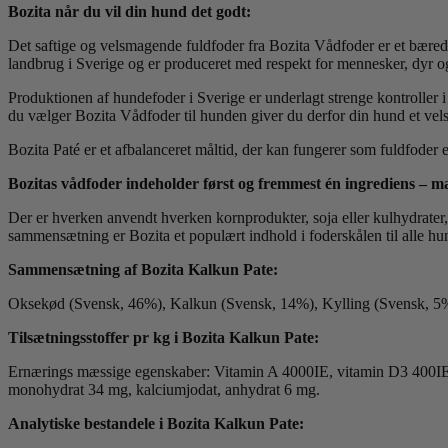
Bozita når du vil din hund det godt:
Det saftige og velsmagende fuldfoder fra Bozita Vådfoder er et bæred
landbrug i Sverige og er produceret med respekt for mennesker, dyr og 
Produktionen af hundefoder i Sverige er underlagt strenge kontroller i 
du vælger Bozita Vådfoder til hunden giver du derfor din hund et vels
Bozita Paté er et afbalanceret måltid, der kan fungerer som fuldfoder 
Bozitas vådfoder indeholder først og fremmest én ingrediens – ma
Der er hverken anvendt hverken kornprodukter, soja eller kulhydrater, 
sammensætning er Bozita et populært indhold i foderskålen til alle hu
Sammensætning af Bozita Kalkun Pate:
Oksekød (Svensk, 46%), Kalkun (Svensk, 14%), Kylling (Svensk, 5%)
Tilsætningsstoffer pr kg i Bozita Kalkun Pate:
Ernærings mæssige egenskaber: Vitamin A 4000IE, vitamin D3 400IE, vi
monohydrat 34 mg, kalciumjodat, anhydrat 6 mg.
Analytiske bestandele i Bozita Kalkun Pate: