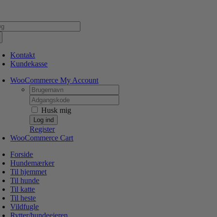
Skip
NSK WEBSHOP
PERSONLIG OG 5 STJERNEDE SERVICE
DIN HUND ER V
to
g
content
er:
Kontakt
Kundekasse
WooCommerce My Account
Username:
Password:
Husk mig
Register
WooCommerce Cart
Forside
Hundemærker
Til hjemmet
Til hunde
Til katte
Til heste
Vildfugle
Rytter/hundeejeren