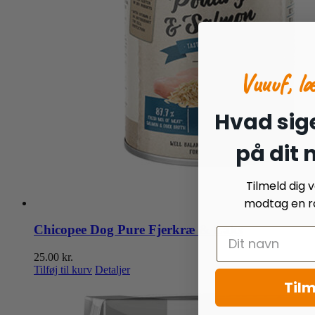
Vuuuf, l
Hvad sige
på dit
Tilmeld dig
modtag en ra
Chicopee Dog Pure Fjerkræ & Laks
25.00
kr.
Tilføj til kurv
Detaljer
Tilm