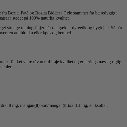
e fra Bozita Paté og Bozita Bidder i Gele stammer fra bæredygtigt
tser i stedet på 100% naturlig kvalitet.
get strenge retningslinjer når det gælder dyreetik og hygiejne. Så når
hverken antibiotika eller kød- og benmel.
hunde. Takket være råvarer af høje kvalitet og ernæringsmæssig rigtig
eraler.
drat 8 mg, mangan(ll)oxid/mangan(lll)oxid 3 mg, zinksulfat,