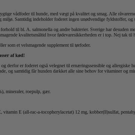
ygtige vådfoder til hunde, med vægt på kvalitet og smag. Alle råvarern
miljø. Samtidig indeholder foderet ingen unødvendige fyldstoffer, og sa
forhold til bl. A. salmonella og andre bakterier. Sverige har desuden me
magende kvalitetsmåltid hvor fødevaresikkerheden er i top. Nej tak til 
eller som et velsmagende supplement til tørfoder.
sser af kød!
og derfor er foderet også velegnet til ernæringssensible og allergiske 
nde, og samtidig får hunden dækket alle sine behov for vitaminer og min
, mineraler, roepulp, gær.
tamin E (all-rac-a-tocopherylacetat) 12 mg, kobber(ll)sulfat, pentahy