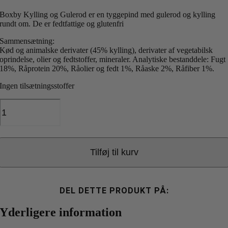
Boxby Kylling og Gulerod er en tyggepind med gulerod og kylling
rundt om. De er fedtfattige og glutenfri
Sammensætning:
Kød og animalske derivater (45% kylling), derivater af vegetabilsk
oprindelse, olier og fedtstoffer, mineraler. Analytiske bestanddele: Fugt
18%, Råprotein 20%, Råolier og fedt 1%, Råaske 2%, Råfiber 1%.
Ingen tilsætningsstoffer
Boxby
Kylling
&
Gulerod
100g.
Tilføj til kurv
antal
DEL DETTE PRODUKT PÅ:
Yderligere information