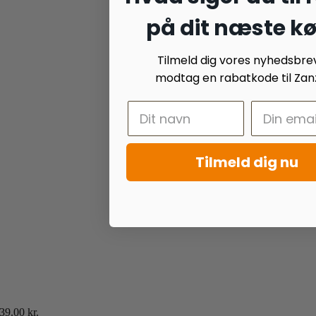
på dit næste k
Tilmeld dig vores nyhedsbre
modtag en rabatkode til Zanz
Tilmeld dig nu
39.00
kr.