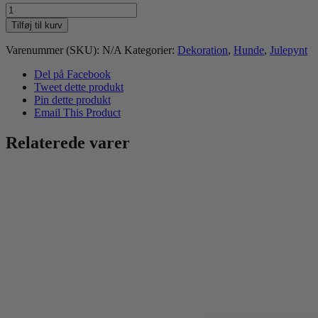
Bichon
Havanese
Tilføj til kurv
juleuro
antal
Varenummer (SKU):
N/A
Kategorier:
Dekoration
,
Hunde
,
Julepynt
Del på Facebook
Tweet dette produkt
Pin dette produkt
Email This Product
Relaterede varer