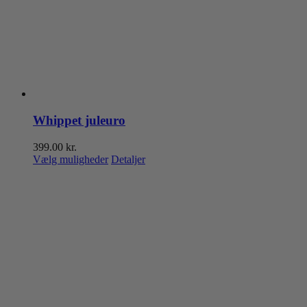
Whippet juleuro
399.00
kr.
Dette
Vælg muligheder
Detaljer
vare
har
flere
varianter.
Mulighederne
kan
vælges
på
varesiden