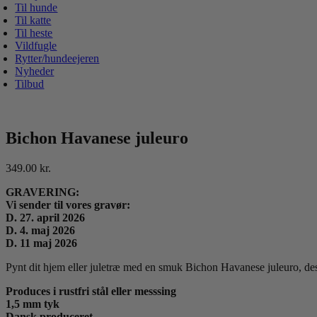
Til hunde
Til katte
Til heste
Vildfugle
Rytter/hundeejeren
Nyheder
Tilbud
Bichon Havanese juleuro
349.00
kr.
GRAVERING:
Vi sender til vores gravør:
D. 27. april 2026
D. 4. maj 2026
D. 11 maj 2026
Pynt dit hjem eller juletræ med en smuk Bichon Havanese juleuro, desig
Produces i rustfri stål eller messsing
1,5 mm tyk
Dansk produceret