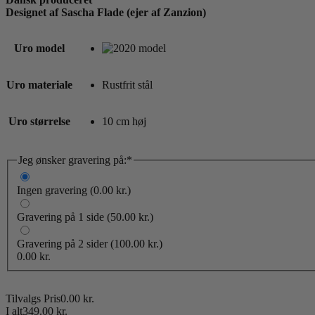
Designet af Sascha Flade (ejer af Zanzion)
Uro model
Uro materiale
Rustfrit stål
Uro størrelse
10 cm høj
(required)
Jeg ønsker gravering på:
*
Ingen gravering
(0.00 kr.)
Gravering på 1 side
(50.00 kr.)
Gravering på 2 sider
(100.00 kr.)
0.00
kr.
Tilvalgs Pris
0.00
kr.
I alt
349.00
kr.