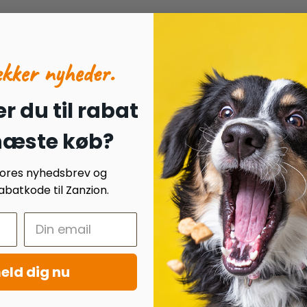
ækker nyheder.
r du til rabat
 næste køb?
 vores nyhedsbrev og
batkode til Zanzion.
eld dig nu