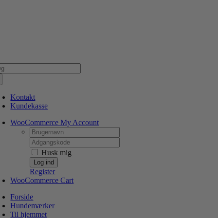
Skip
NSK WEBSHOP
PERSONLIG OG 5 STJERNEDE SERVICE
DIN HUND ER V
to
content
g
er:
Kontakt
Kundekasse
WooCommerce My Account
Username:
Password:
Husk mig
Register
WooCommerce Cart
Forside
Hundemærker
Til hjemmet