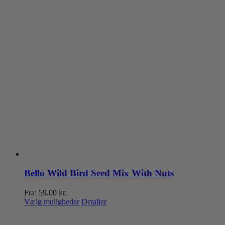
Bello Wild Bird Seed Mix With Nuts
Fra:
59.00
kr.
Dette
Vælg muligheder
Detaljer
vare
har