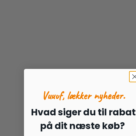
flere
varianter.
Mulighederne
kan
vælges
på
varesiden
Vuuuf, lækker nyheder.
Hvad siger du til rabat
på dit næste køb?