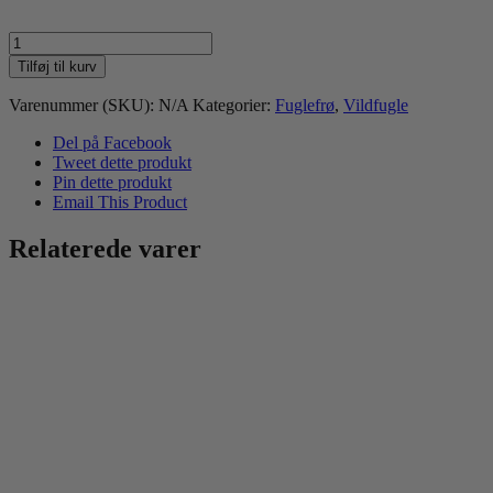
Bello
Wild
Tilføj til kurv
Bird
Sunflower
Varenummer (SKU):
N/A
Kategorier:
Fuglefrø
,
Vildfugle
Kernels
antal
Del på Facebook
Tweet dette produkt
Pin dette produkt
Email This Product
Relaterede varer