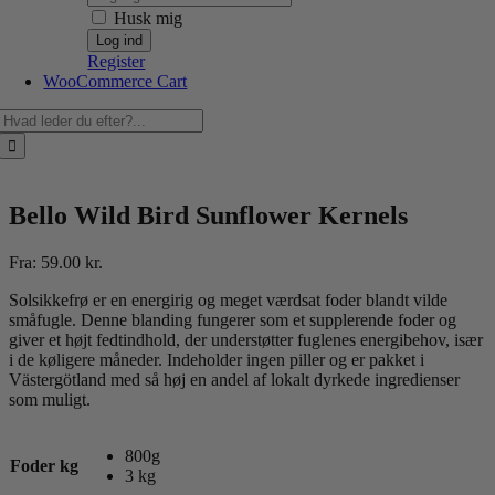
Husk mig
Register
WooCommerce Cart
Søg
efter:
Bello Wild Bird Sunflower Kernels
Fra:
59.00
kr.
Solsikkefrø er en energirig og meget værdsat foder blandt vilde
småfugle. Denne blanding fungerer som et supplerende foder og
giver et højt fedtindhold, der understøtter fuglenes energibehov, især
i de køligere måneder. Indeholder ingen piller og er pakket i
Västergötland med så høj en andel af lokalt dyrkede ingredienser
som muligt.
800g
Foder kg
3 kg