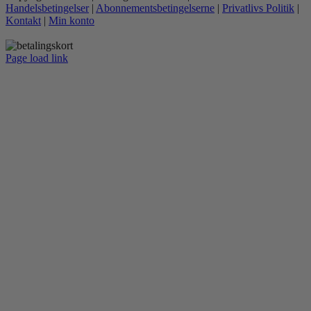
Handelsbetingelser
|
Abonnementsbetingelserne
|
Privatlivs Politik
|
Kontakt
|
Min konto
Page load link
Go
to
Top