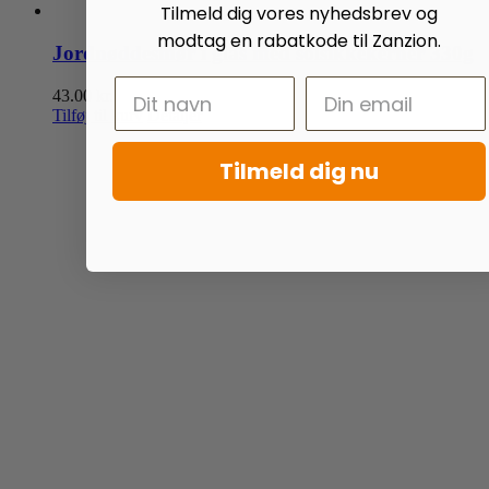
Tilmeld dig vores nyhedsbrev og
modtag en rabatkode til Zanzion.
Jordnøddesmør i glas med solsikkekerner 330g
43.00
kr.
Tilføj til kurv
Detaljer
Tilmeld dig nu