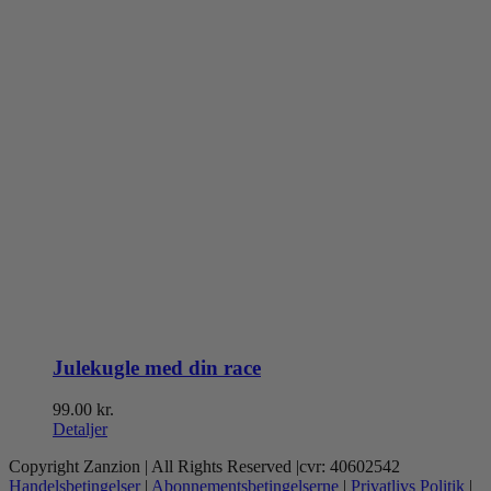
Julekugle med din race
99.00
kr.
Detaljer
Copyright Zanzion | All Rights Reserved |cvr: 40602542
Handelsbetingelser
|
Abonnementsbetingelserne
|
Privatlivs Politik
|