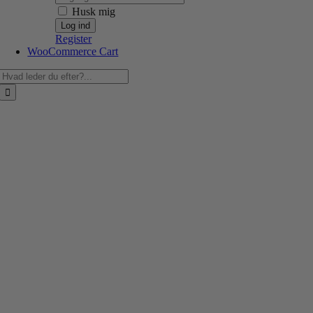
Husk mig
Register
WooCommerce Cart
Søg
efter: