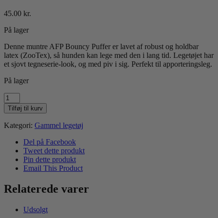
45.00
kr.
På lager
Denne muntre AFP Bouncy Puffer er lavet af robust og holdbar
latex (ZooTex), så hunden kan lege med den i lang tid. Legetøjet har
et sjovt tegneserie-look, og med piv i sig. Perfekt til apporteringsleg.
På lager
AFP
Bouncy
Tilføj til kurv
Puffer
antal
Kategori:
Gammel legetøj
Del på Facebook
Tweet dette produkt
Pin dette produkt
Email This Product
Relaterede varer
Udsolgt