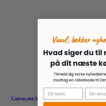
Vuuuf, lækker nyhe
Hvad siger du til
på dit næste k
Tilmeld dig vores nyhedsbr
modtag en rabatkode til Zan
Canvas ørn 30x14cm