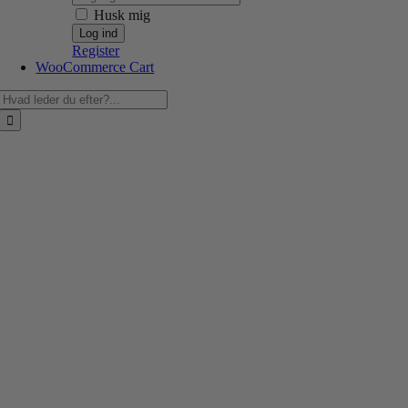
Husk mig
Register
WooCommerce Cart
Søg
efter: