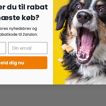
r du til rabat
 næste køb?
 vores nyhedsbrev og
batkode til Zanzion.
nfri, fri for kemiske stoffer samt naturlig tørret.
eld dig nu