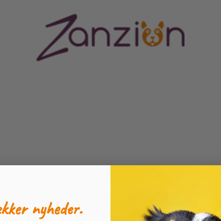
ORES CENTRUM
MERE END BARE EN HUNDESHOP
ækker nyheder.