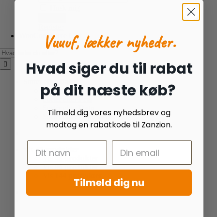
Husk mig
Register
Vuuuf, lækker nyheder.
WooCommerce Cart
Søg
efter:
Hvad siger du til rabat
Sortér efter
Dato
på dit næste køb?
Sortér efter
Navn
Sortér efter
Pris
Sortér efter
Dato
Tilmeld dig vores nyhedsbrev og
Sortér efter
Popularitet
modtag en rabatkode til Zanzion.
Vis
48 produkter
Vis
48 produkter
Vis
96 produkter
Vis
144 produkter
Tilmeld dig nu