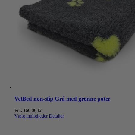
VetBed non-slip Grå med grønne poter
Fra:
169.00
kr.
Dette
Vælg muligheder
Detaljer
vare
har
flere