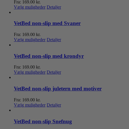
Fra:
169.00
kr.
kan
Dette
Vælg muligheder
Detaljer
vælges
vare
på
har
varesiden
flere
VetBed non-slip med Svaner
varianter.
Mulighederne
Fra:
169.00
kr.
kan
Dette
Vælg muligheder
Detaljer
vælges
vare
på
har
varesiden
flere
VetBed non-slip med krondyr
varianter.
Mulighederne
Fra:
169.00
kr.
kan
Dette
Vælg muligheder
Detaljer
vælges
vare
på
har
varesiden
flere
VetBed non-slip juletern med motiver
varianter.
Mulighederne
Fra:
169.00
kr.
kan
Dette
Vælg muligheder
Detaljer
vælges
vare
på
har
varesiden
flere
VetBed non-slip Snefnug
varianter.