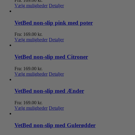
Fra:
169.00
kr.
kan
Dette
Vælg muligheder
Detaljer
vælges
vare
på
har
varesiden
flere
VetBed non-slip pink med poter
varianter.
Mulighederne
Fra:
169.00
kr.
kan
Dette
Vælg muligheder
Detaljer
vælges
vare
på
har
varesiden
flere
VetBed non-slip med Citroner
varianter.
Mulighederne
Fra:
169.00
kr.
kan
Dette
Vælg muligheder
Detaljer
vælges
vare
på
har
varesiden
flere
VetBed non-slip med Ænder
varianter.
Mulighederne
Fra:
169.00
kr.
kan
Dette
Vælg muligheder
Detaljer
vælges
vare
på
har
varesiden
flere
VetBed non-slip med Gulerødder
varianter.
Mulighederne