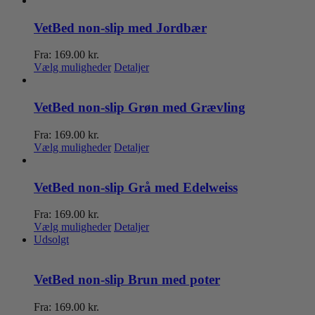
VetBed non-slip med Jordbær
Fra:
169.00
kr.
Dette
Vælg muligheder
Detaljer
vare
har
flere
VetBed non-slip Grøn med Grævling
varianter.
Mulighederne
Fra:
169.00
kr.
kan
Dette
Vælg muligheder
Detaljer
vælges
vare
på
har
varesiden
flere
VetBed non-slip Grå med Edelweiss
varianter.
Mulighederne
Fra:
169.00
kr.
kan
Dette
Vælg muligheder
Detaljer
vælges
vare
Udsolgt
på
har
varesiden
flere
varianter.
VetBed non-slip Brun med poter
Mulighederne
kan
Fra:
169.00
kr.
vælges