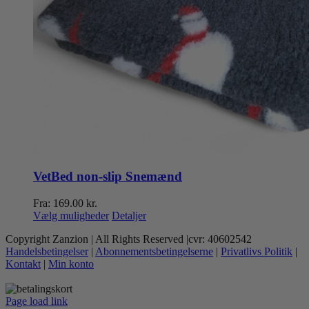
VetBed non-slip Snemænd
Fra:
169.00
kr.
Dette
Vælg muligheder
Detaljer
vare
Copyright Zanzion | All Rights Reserved |cvr: 40602542
har
Handelsbetingelser
|
Abonnementsbetingelserne
|
Privatlivs Politik
|
flere
Kontakt
|
Min konto
varianter.
Mulighederne
kan
Page load link
vælges