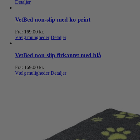
Detaljer
på
varesiden
VetBed non-slip med ko print
Fra:
169.00
kr.
Dette
Vælg muligheder
Detaljer
vare
har
flere
VetBed non-slip firkantet med blå
varianter.
Mulighederne
Fra:
169.00
kr.
kan
Dette
Vælg muligheder
Detaljer
vælges
vare
på
har
varesiden
flere
varianter.
Mulighederne
kan
vælges
på
varesiden