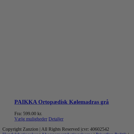
PAIKKA Ortopædisk Kølemadras grå
Fra:
599.00
kr.
Dette
Vælg muligheder
Detaljer
vare
Copyright Zanzion | All Rights Reserved |cvr: 40602542
har