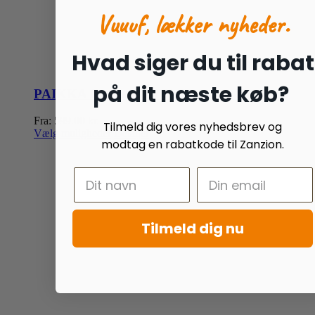
Vuuuf, lækker nyheder.
Hvad siger du til rabat
på dit næste køb?
PAIKKA Ortopædisk Kølemadras Brun
Fra:
599.00
kr.
Tilmeld dig vores nyhedsbrev og
Dette
Vælg muligheder
Detaljer
modtag en rabatkode til Zanzion.
vare
har
flere
varianter.
Mulighederne
kan
vælges
Tilmeld dig nu
på
varesiden