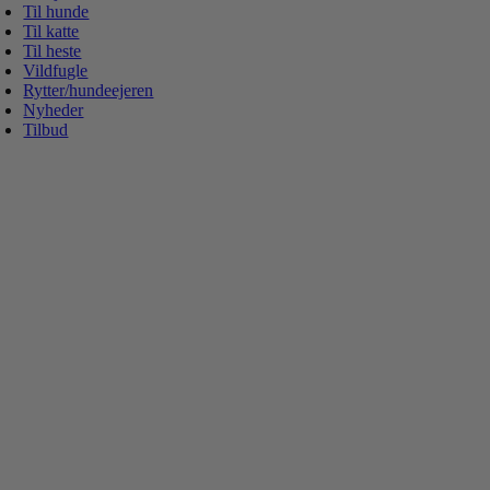
Til hunde
Til katte
Til heste
Vildfugle
Rytter/hundeejeren
Nyheder
Tilbud