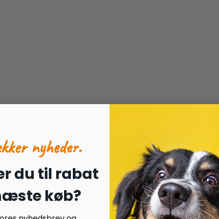
ækker nyheder.
r du til rabat
 næste køb?
 vores nyhedsbrev og