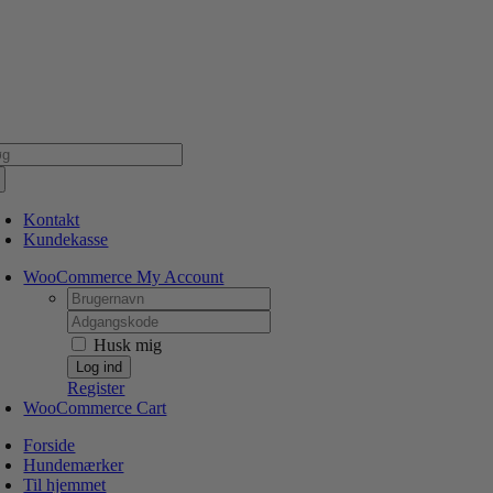
Skip
NSK WEBSHOP
PERSONLIG OG 5 STJERNEDE SERVICE
DIN HUND ER V
to
content
g
er:
Kontakt
Kundekasse
WooCommerce My Account
Username:
Password:
Husk mig
Register
WooCommerce Cart
Forside
Hundemærker
Til hjemmet