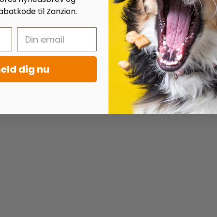
batkode til Zanzion.
eld dig nu