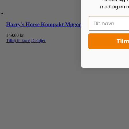
modtag en ra
Harry’s Horse Kompakt Møgopsamler – Pink
149.00
kr.
Tilm
Tilføj til kurv
Detaljer