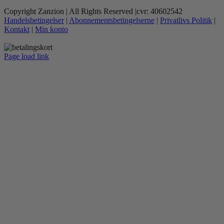
Copyright Zanzion | All Rights Reserved |cvr: 40602542
Handelsbetingelser
|
Abonnementsbetingelserne
|
Privatlivs Politik
|
Kontakt
|
Min konto
Page load link
Go
to
Top