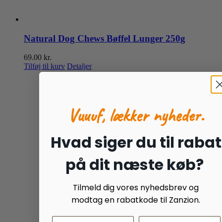
Natural Dog Chews Bøffel Lunger 250g
69.00
kr.
Tilføj til kurv
Detaljer
Vuuuf, lækker nyheder.
Hvad siger du til rabat
på dit næste køb?
Tilmeld dig vores nyhedsbrev og
modtag en rabatkode til Zanzion.