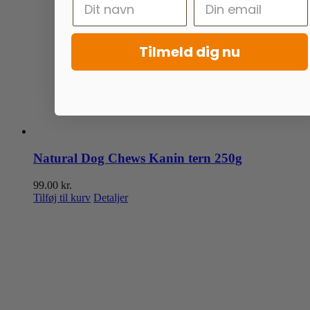
Tilmeld dig nu
Natural Dog Chews Kanin tern 250g
99.00
kr.
Tilføj til kurv
Detaljer