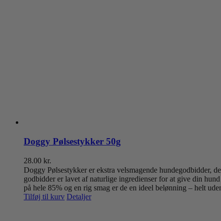
Doggy Pølsestykker 50g
28.00
kr.
Doggy Pølsestykker er ekstra velsmagende hundegodbidder, der 
godbidder er lavet af naturlige ingredienser for at give din hu
på hele 85% og en rig smag er de en ideel belønning – helt ude
Tilføj til kurv
Detaljer