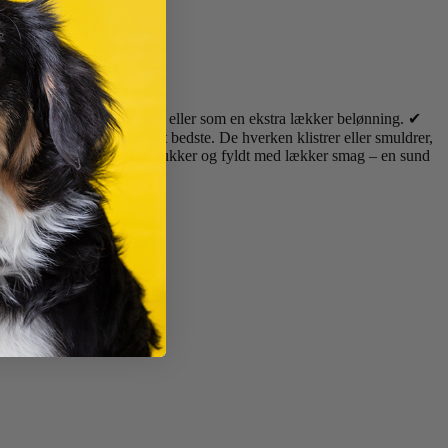
r er perfekte til træning eller som en ekstra lækker belønning. ✔
r for at give din hund det bedste. De hverken klistrer eller smuldrer,
g. De er helt uden tilsat sukker og fyldt med lækker smag – en sund