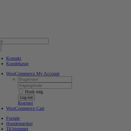
Skip
NSK WEBSHOP
PERSONLIG OG 5 STJERNEDE SERVICE
DIN HUND ER V
to
content
g
er:
Kontakt
Kundekasse
WooCommerce My Account
Username:
Password:
Husk mig
Register
WooCommerce Cart
Forside
Hundemærker
Til hjemmet