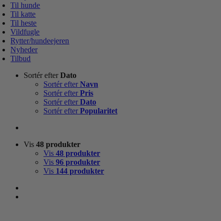
Til hunde
Til katte
Til heste
Vildfugle
Rytter/hundeejeren
Nyheder
Tilbud
Sortér efter
Dato
Sortér efter
Navn
Sortér efter
Pris
Sortér efter
Dato
Sortér efter
Popularitet
Vis
48 produkter
Vis
48 produkter
Vis
96 produkter
Vis
144 produkter