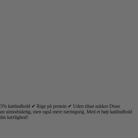
 85% kødindhold ✔ Rige på protein ✔ Uden tilsat sukker Disse
e kun uimodståelig, men også mere næringsrig. Med et højt kødindhold
 din kærlighed!