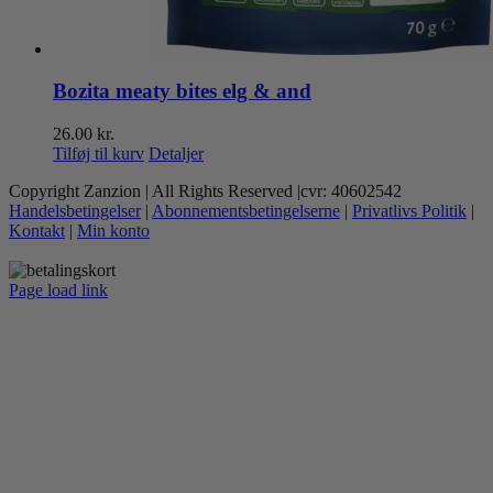
Bozita meaty bites elg & and
26.00
kr.
Tilføj til kurv
Detaljer
Copyright Zanzion | All Rights Reserved |cvr: 40602542
Handelsbetingelser
|
Abonnementsbetingelserne
|
Privatlivs Politik
|
Kontakt
|
Min konto
Page load link
Go
to
Top